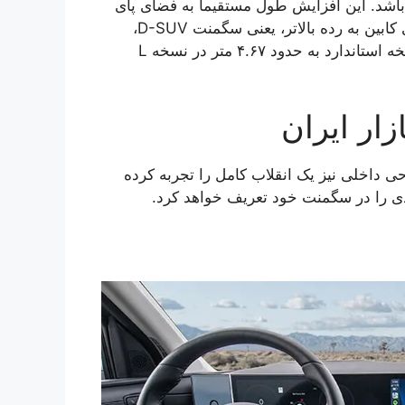
نتی‌متر کشیده‌تر) می‌باشد. این افزایش طول مستقیماً به فضای پای
سرنشینان عقب اختصاص یافته و توسان L را از نظر فضای کابین به رده بالاتر، یعنی سگمنت D-SUV،
نزدیک می‌کند. طول کلی خودرو نیز از حدود ۴.۵ متر در نسخه استاندارد به حدود ۴.۶۷ متر در نسخه L
زار ایران
ی داخلی نیز یک انقلاب کامل را تجربه کرده
یدی را در سگمنت خود تعریف خواهد کرد.