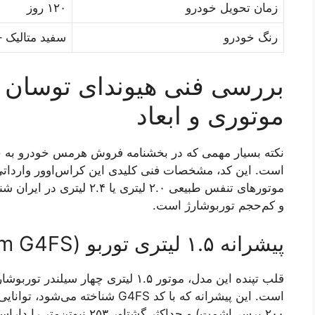
زمان تحویل خودرو
۱۲۰ روز
رنگ خودرو
سفید متالیک 
موتوری و ابعاد
است. این کد، مشخصات فنی کلیدی این کراس‌اوور وارداتی 
موتورهای تنفس طبیعی ۲.۰ لیت
و کم‌حجم توربوشارژ است.
پیشرانه ۱.۵ لیتری توربو (Smartstream G4FS)
۲۰۰ پرسی‌اشمت) و حداکثر گشتا