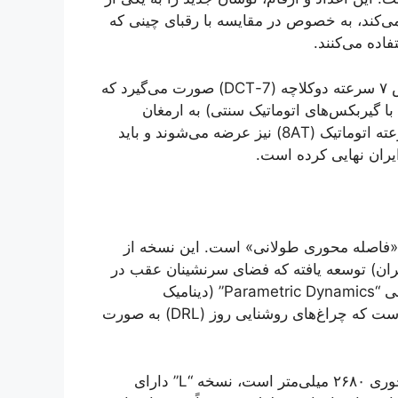
 می‌کند، به خصوص در مقایسه با رقبای چینی که
انتقال قدرت در این مدل به احتمال زیاد توسط یک گیربکس ۷ سرعته دوکلاچه (7-DCT) صورت می‌گیرد که
ا گیربکس‌های اتوماتیک سنتی) به ارمغان
می‌آورد. البته، برخی نسخه‌های این موتور با گیربکس ۸ سرعته اتوماتیک (8AT) نیز عرضه می‌شوند و باید
یران نهایی کرده است.
 در نام این مدل، مخفف “Long Wheelbase” یا «فاصله محوری طولانی» است. این نسخه از
یران) توسعه یافته که فضای سرنشینان عقب در
آن‌ها اهمیت ویژه‌ای دارد. نسل چهارم توسان با زبان طراحی “Parametric Dynamics” (دینامیک
پارامتریک) معرفی شد که شاخصه اصلی آن، جلوپنجره‌ای است که چراغ‌های روشنایی روز (DRL) به صورت
در حالی که نسخه استاندارد جهانی توسان دارای فاصله محوری ۲۶۸۰ میلی‌متر است، نسخه “L” دارای