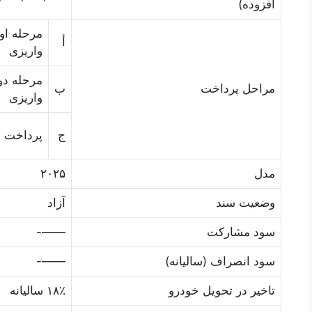
افزوده)
مرحله او
أ
واریزی
مرحله دو
مراحل پرداخت
ب
واریزی
ج
پرداخت ه
مدل
۲۰۲۵
وضعیت سند
آزاد
سود مشارکت
——-
سود انصراف (سالیانه)
——-
تاخیر در تحویل خودرو
۱۸٪ سالیانه