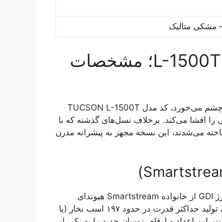
– مشکی متالیک
بررسی فنی هیوندای توسان L-1500T؛ مشخصات
نکته بسیار مهمی که در بخشنامه فروش هرمس خودرو به چشم می‌خورد، کد مدل TUCSON L-1500T
را افشا می‌کند. برخلاف نسل‌های گذشته که با
ری یا ۲.۴ لیتری در ایران شناخته می‌شدند، این نسخه مجهز به پیشرانه مدرن
قلب تپنده این مدل، موتور ۱.۵ لیتری چهار سیلندر توربوشارژ GDI از خانواده Smartstream هیوندای
است. این پیشرانه که با کد G4FS شناخته می‌شود، توانایی تولید حداکثر قدرت در حدود ۱۹۷ اسب بخار (یا
ور ۲۵۳ نیوتن‌متر را داراست. این اعداد و ارقام، توسان جدید را به یکی از