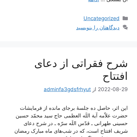
دسته‌ها
Uncategorized
دیدگاهتان را بنویسید
شرح فقراتی از دعای
افتتاح
2022-08-29
از
adminfa3gdsfrhyut
این اثر، حاصل ده جلسۀ برجای مانده از فرمایشات
حضرت علاّمه آیة اللَه العظمی حاج سید محمّد حسین
حسینی طهرانی ـ قدّس اللَه سرّه ـ در شرح دعای
شریف افتتاح است، که در شب‌های ماه مبارک رمضان