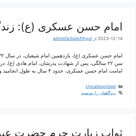
امام حسن عسکری (ع): زندگی
2023-12-14
از
adminfa3gdsfrhyut
امامت امام حسن عسکری، حدود ۴ سال به طول انجامید و مصادف با حکومت متوکل، معتز، و …
دسته‌ها
Uncategorized
دیدگاهتان را بنویسید
ثواب زیارت حرم حضرت عبد