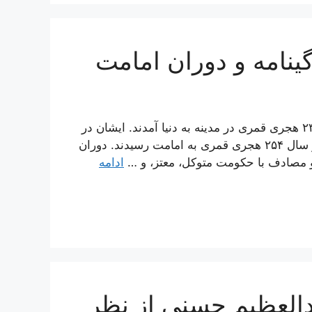
نامه و دوران امامت
امام حسن عسکری (ع)، یازدهمین امام شیعیان، در سال ۲۳۲ هجری قمری در مدینه به دنیا آمدند. ایشان در
سن ۲۲ سالگی، پس از شهادت پدرشان، امام هادی (ع)، در سال ۲۵۴ هجری قمری به امامت رسیدند. دوران
ادامه
العظیم حسنی از نظر