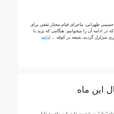
ه سید محمد حسین حسینی طهرانی، ماجرای قیام مختار ثقفی برای
ر ادامه آن را میخوانیم: هنگامى كه یزید با
ى متزلزل گردید، شیعه در كوفه …
ادامه
ل این ماه
ه “بهار” نیز شهرت دارد. این ماه، به دلیل