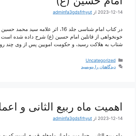
امام حسین (ع)
2023-12-14
از
adminfa3gdsfrhyut
در کتاب امام شناسی جلد 16، اثر علام
خونخواهی از قاتلین امام حسین (ع) شرح داده شده است که د
شتاب به هلاكت رسید، و حكومت امویین پس از وى چند روز
دسته‌ها
Uncategorized
دیدگاهتان را بنویسید
اهمیت ماه ربیع الثانی و اعما
2023-12-14
از
adminfa3gdsfrhyut
ماه ربیع الثانی، چهارمین ماه از ماه‌های قمری است که به ما