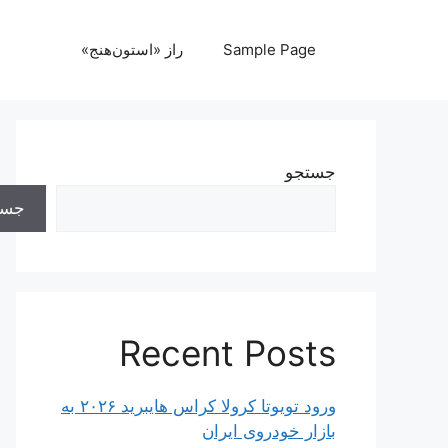
رش
ه
Sample Page
راز «استون‌هنج»
حتوا
جستجو
جست
Recent Posts
ورود تویوتا کرولا کراس هایبرید ۲۰۲۶ به
بازار خودروی ایران