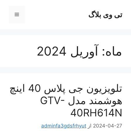
رش
ه
تی وی بلاگ
فهرست
حتوا
ماه:
آوریل 2024
تلویزیون جی پلاس 40 اینچ
هوشمند مدل GTV-
40RH614N
2024-04-27
از
adminfa3gdsfrhyut