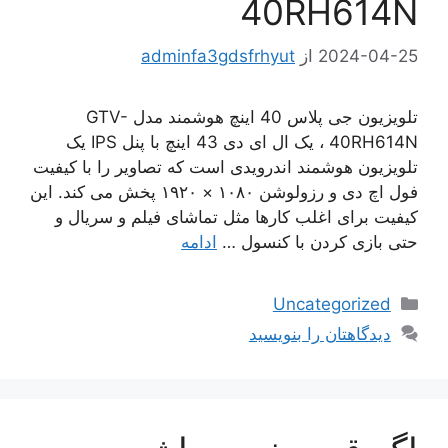
40RH614N
2024-04-25
از
adminfa3gdsfrhyut
تلویزیون جی پلاس 40 اینچ هوشمند مدل GTV-
40RH614N ، یک ال ای دی 43 اینچ با پنل IPS یک
تلویزیون هوشمند اندرویدی است که تصاویر را با کیفیت
فول اچ دی و رزولوشن ۱۰۸۰ × ۱۹۲۰ پخش می کند. این
کیفیت برای اغلب کارها مثل تماشای فیلم و سریال و
حتی بازی کردن با کنسول …
ادامه
دسته‌ها
Uncategorized
دیدگاهتان را بنویسید