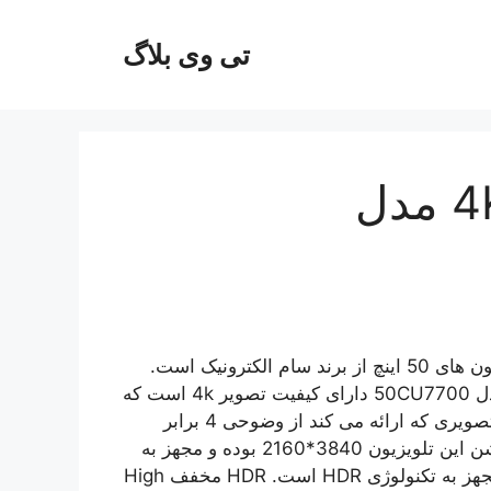
تی وی بلاگ
تلویزیون سام 50 اینچ 4K مدل
یکی از تلویزیون های 50 اینچ از برند سام الکترونیک است.
این تلویزیون ال ای دی هوشمند سام الکترونیک 50 اینچ مدل 50CU7700 دارای کیفیت تصویر 4k است که
تصاویر را به خوبی و با وضوح بالایی نمایش می دهد یعنی تصویری که ارائه می کند از وضوحی 4 برابر
بیشتر از تلویزیون های FULL HD برخوردار هستند. رزولوشن این تلویزیون 3840*2160 بوده و مجهز به
ریموت کنترل هوشمند می باشد. این تلویزیون ال ای دی مجهز به تکنولوژی HDR است. HDR مخفف High