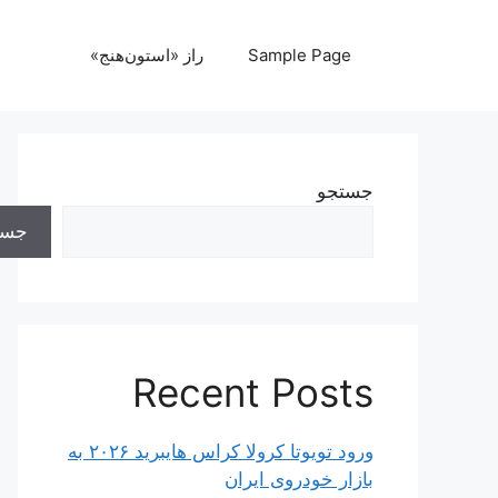
رش
ه
Sample Page
راز «استون‌هنج»
حتوا
جستجو
جست
Recent Posts
ورود تویوتا کرولا کراس هایبرید ۲۰۲۶ به
بازار خودروی ایران