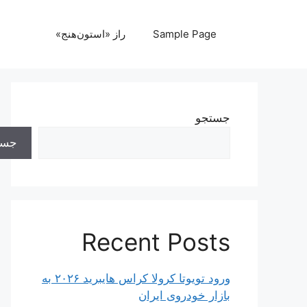
رش
ه
Sample Page
راز «استون‌هنج»
حتوا
جستجو
جست
Recent Posts
ورود تویوتا کرولا کراس هایبرید ۲۰۲۶ به
بازار خودروی ایران