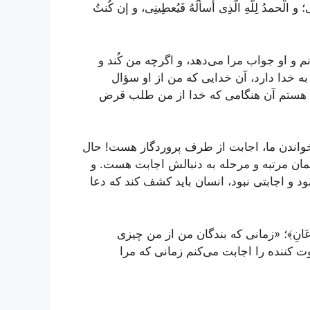
ی؛ و الْحمدُ لِلَّهِ الَّذِی أسألُهُ فَیُعطِینِی، و إن کُنتُ
 و او جواب مرا می‌دهد، و اگرچه من کُند و
 خدا دارد، آن خدایی که من از او سؤال
ل هستم آن هنگامی که خدا از من طلب قرض
ل خواندن ما، اجابت از طرف پروردگار هست! حال
همان مرتبه و مرحله به دنبالش اجابت هست. و
د و اجابتی نبود، انسان باید کشف کند که دعا
عِ إِذَا دَعَانِ﴾؛ «زمانی که بندگان من از من چیزی
ت کننده را اجابت می‌کنم زمانی که مرا