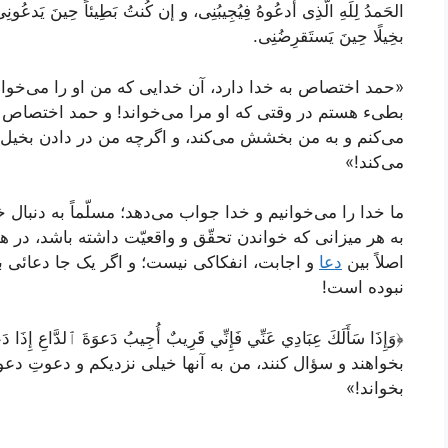
الحَمدُ لِلَهِ الَّذِی أدعُوهُ فِیُجِیبُنِی، و إن کُنتُ بَطِیئاً حِینَ یَدعُونِ
بخِیلًا حِینَ یَستَقرِضُنِی.
«حمد اختصاص به خدا دارد، آن خدایی که من او را می‌خوانم
بطیء هستم در وقتی که او مرا می‌خواند! و حمد اختصاص به
می‌کنم و به من بخشش می‌کند، و اگرچه من در دادن بخی
می‌کند!»
ما خدا را می‌خوانیم و خدا جواب می‌دهد؛ مسلّماً به دنبا
به هر میزانی که خواندن تحقّق و واقعیّت داشته باشد، در 
اصلاً بین
دعا
و اجابت، انفکاکی نیست؛ و اگر یک جا دعائی بو
نبوده است!
﴿وَإِذَا سَأَلَكَ عِبَادِي عَنِّي فَإِنِّي قَرِيبٌ أُجِيبُ دَعوَةَ ٱلدَّا
بخواهند و سؤال کنند، من به آنها خیلی نزدیکم و دعوتِ دعو
بخواند!»