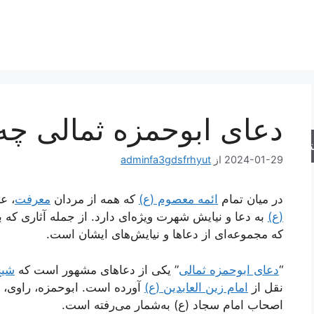
دعای ابوحمزه ثمالی چ
جو
2024-01-29
از
adminfa3gdsfrhyut
در میان تمام
ائمه معصوم (ع)
که همه از مردان
معرفت
، ع
(ع)
به دعا و نیایش شهرت ویژه‌ای دارد. از جمله آثاری که ب
که مجموعه‌ای از دعاها و نیایش‌های ایشان است.
“
دعای ابوحمزه ثمالی
” یکی از دعاهای مشهور است که
شی
نقل از
امام زین العابدین (ع)
آورده است. ابوحمزه، راوی، 
اصحاب امام سجاد (ع) به‌شمار می‌رفته است.