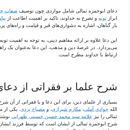
دعای ابوحمزه ثمالی شامل مواردی چون توصیف
صفات خد
ابراز
توبه
و تضرع به خداوند، تاکید بر اهمیت اطاعت از
پیا
بار گناهان، اشاره به دشواری‌های قبر و قیامت و راه‌های پر
این دعا علاوه بر ارائه مفاهیم دینی، به توجه به اهمیت توب
می‌پردازد. در عرصهٔ دین و مذهب، این دعا به‌عنوان یک را
ارتباط با خداوند مطرح است.
شرح علما بر فقراتی از دعای
بسیاری از علمای دین، برای این دعا و یا فقراتی از آن شر
الله
جوادی آملی
،
مکارم شیرازی
، و
مصباح یزدی
. یکی از م
ثمالی را نیز
علامه سید محمد حسین حسینی طهرانی
نوشته
شرح ابوحمزه ثمالی از ایشان است که توسط فرزند ایشا