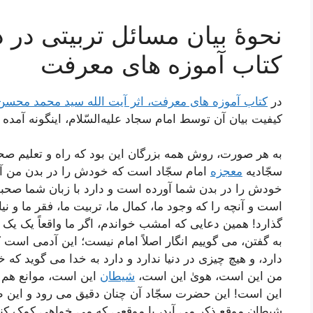
نحوۀ بیان مسائل تربیتی در 
کتاب آموزه های معرفت
در
کتاب آموزه های معرفت، اثر آیت الله سید محمد محس
کیفیت بیان آن توسط امام سجاد علیه‌السّلام، اینگونه آمده
به هر صورت، روش همه بزرگان این بود که راه و تعلیم صحیح
سجّادیه
معجزه
امام سجّاد است که خودش را در بدن من آو
خودش را در بدن شما آورده است و دارد با زبان شما صحب
است و آنچه را که وجود ما، کمال ما، تربیت ما، فقر ما و نی
گذارد! همین دعایی که امشب خواندم، اگر ما واقعاً یک یک 
به گفتن، می گوییم انگار اصلاً امام نیست؛ این آدمی است که 
دارد، و هیچ چیزی در دنیا ندارد و دارد به خدا می گوید ک
من این است، هویٰ این است،
شیطان
این است، موانع هم 
این است! این حضرت سجّاد آن چنان دقیق می رود و این طو
شیطان موقع ذکر می آید، یا موقعی که می خواهی کمک کنی 