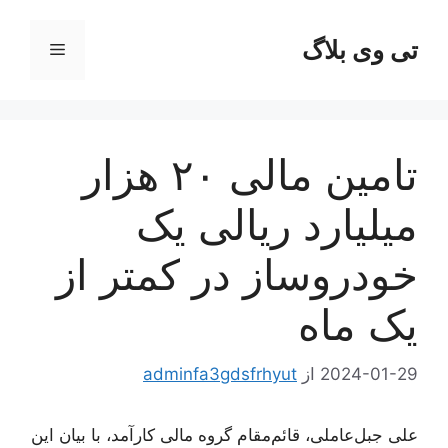
رش
ه
تی وی بلاگ
فهرست
حتوا
تامین مالی ۲۰ هزار
میلیارد ریالی یک
خودروساز در کمتر از
یک ماه
2024-01-29
از
adminfa3gdsfrhyut
علی جبل‌عاملی، قائم‌مقام گروه مالی کارآمد، با بیان این