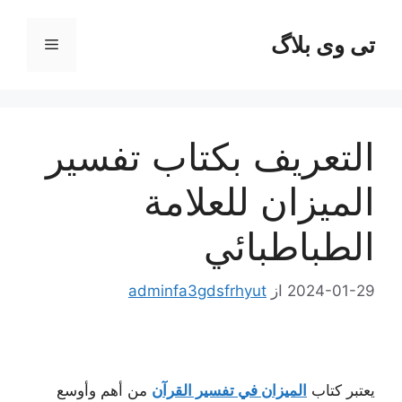
رش
ه
تی وی بلاگ
فهرست
حتوا
التعريف بكتاب تفسير
الميزان للعلامة
الطباطبائي
2024-01-29
از
adminfa3gdsfrhyut
يعتبر كتاب
الميزان في تفسير القرآن
من أهم وأوسع