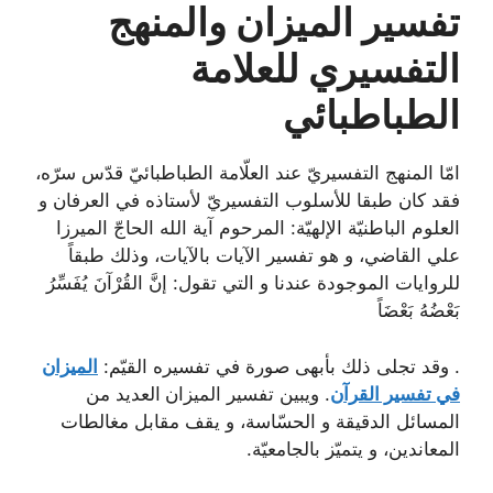
تفسير الميزان والمنهج
التفسيري للعلامة
الطباطبائي
امّا المنهج التفسيريّ عند العلّامة الطباطبائيّ قدّس سرّه،
فقد كان طبقا للأسلوب التفسيريّ لأستاذه في العرفان و
العلوم الباطنيّة الإلهيّة: المرحوم آية الله الحاجّ الميرزا
علي القاضي، و هو تفسير الآيات بالآيات، وذلك طبقاً
للروايات الموجودة عندنا و التي تقول: إنَّ القُرْآنَ يُفَسِّرُ
بَعْضُهُ بَعْضَاً
. وقد تجلى ذلك بأبهى صورة في تفسيره القيّم:
الميزان
في تفسير القرآن
. ويبين تفسير الميزان
العديد من
المسائل الدقيقة و الحسّاسة، و يقف مقابل مغالطات
المعاندين، و يتميّز بالجامعيّة.