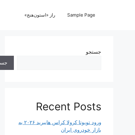
رش
ه
Sample Page
راز «استون‌هنج»
حتوا
جستجو
جست
Recent Posts
ورود تویوتا کرولا کراس هایبرید ۲۰۲۶ به
بازار خودروی ایران