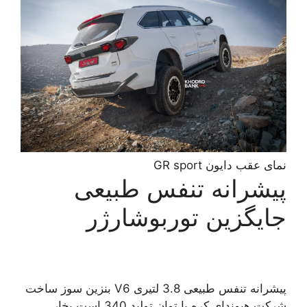
نمای عقب دایون GR sport
پیشرانه تنفس طبیعی
جایگزین توربوشارژر
پیشرانه تنفس طبیعی 3.8 لتیری V6 بنزین سوز ساخت
شرکت هیوندای کره با توان تولید 340 است بخار