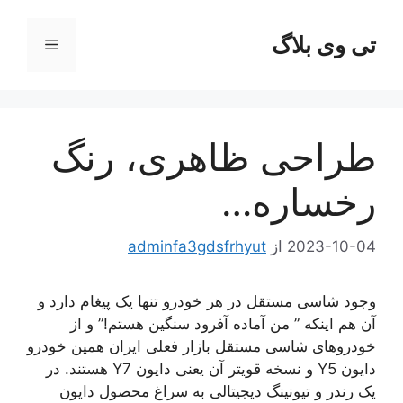
رش
ه
تی وی بلاگ
فهرست
حتوا
طراحی ظاهری، رنگ
رخساره…
2023-10-04
از
adminfa3gdsfrhyut
وجود شاسی مستقل در هر خودرو تنها یک پیغام دارد و
آن هم اینکه ” من آماده آفرود سنگین هستم!” و از
خودروهای شاسی مستقل بازار فعلی ایران همین خودرو
دایون Y5 و نسخه قویتر آن یعنی دایون Y7 هستند. در
یک رندر و تیونینگ دیجیتالی به سراغ محصول دایون