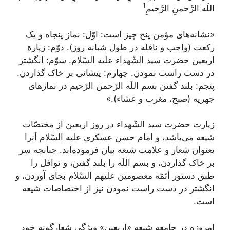
1
اللَه الرَّحمنِ الرَّحیمِ
«نشانه‌های مؤمن پنج چیز است: اوّل: نماز پنجاه و یک
رکعت (واجب و نافله در طول شبانه روز). دوّم: زیارة
اربعین حضرت سید الشّهداء علیه السّلام. سوّم: انگشتر
در دست راست نمودن. چهارم: پیشانی بر خاک گذاردن.
پنجم: بلند گفتن بسم‌ اللَه ‌الرّحمن الرّحیم در نمازهای
جهریه (صبح، مغرب و عشاء).»
زیارت حضرت سید الشّهداء در روز اربعین از مختصّات
شیعه می‌باشد، و امام حسن عسکری علیه السّلام آنرا
بعنوان شعار و علامت شیعه بیان فرموده‌اند. چنانچه سر
بر خاک گذاردن، و بسم اللَه را بلند گفتن، و نوافل را
طبق دستور أئمّه معصومین علیهم السّلام بجای آوردن، و
انگشتر در دست راست نمودن نیز از اختصاصات شیعه
است.
امروزه در جامعه شیعه «اربعین» ویژگی شعارگونه خود