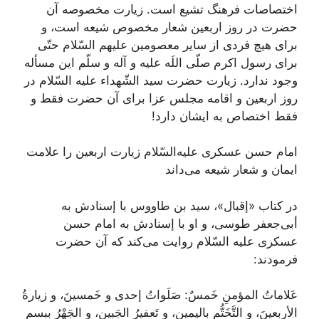
اختصاصات فرهنگ تشیع است. زیارت مخصوصه آن
حضرت در روز اربعین شعار مخصوص شیعه است، و
برای هیچ فردی از سایر معصومین علیهم السّلام حتّی
برای رسول اکرم صلّی اللَه علیه و آله و سلّم این مسأله
وجود ندارد. زیارت حضرت سید الشّهداء علیه السّلام در
روز اربعین و اقامه مجلس عزا برای آن حضرت فقط و
فقط اختصاص به ایشان دارد!
امام حسن عسکری علیه‌السّلام زیارت اربعین را علامت
ایمان و شعار شیعه می‌داند
در کتاب «إقبال»، سید بن طاووس با إسنادش به
أبی‌جعفر طوسی، و او با إسنادش به امام حسن
عسکری علیه السّلام روایت می‌کند که آن حضرت
فرمودند:
عَلاماتُ المؤمنِ خَمسٌ: صَلَواتُ إحدی و خَمسینَ، و زیارةُ‌
الأربعینَ، و التَّخَتُّم بِالیمینِ، و تَعفیرُ الجَبینِِ، و الجَهْرُ بِبسم