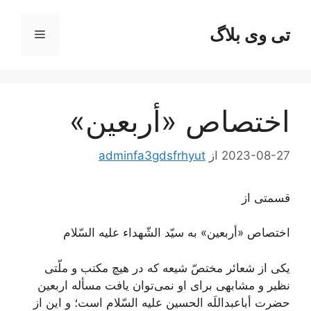
رش
ه
تی وی بلاگ
فهرست
حتوا
اختصاص «أربعين»
2023-08-27
از
adminfa3gdsfrhyut
قسمتی از
اختصاص «أربعين» به سيّد الشّهداء عليه السّلام
یکی از شعائر مختصّ شیعه که در هیچ مکتب و ملّتی
نظیر و مشابهی برای او نمی‌توان یافت مسأله اربعین
حضرت أباعبداللَه الحسین علیه السّلام است؛ و این از