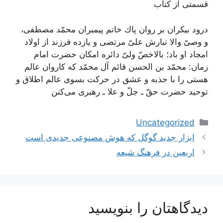
قسمتی از کتاب
درود بیكران بر روان پاك خاتم پیمبران محمّد مصطفى،
و وصىّ والا تبارش علىّ مرتضى و یازده فرزند از اولاد
امجاد او باد؛ بالاخصّ ولىّ دائره امكان حضرت امام
زمان: محمّد بن الحسن قائم آل محمّد كه كاروان عالم
هستى را با جذبه و عشق در حركت بسوى عالم اطلاق و
توحید حضرت حقّ ـ جلّ و علا ـ رهبرى مى‌كنن
دسته‌ها
Uncategorized
ناوبری
ابزار جدید گوگل که هوش مصنوعی جدیدی است
نوشته‌ها
اربعین در فرهنگ شیعه
دیدگاهتان را بنویسید