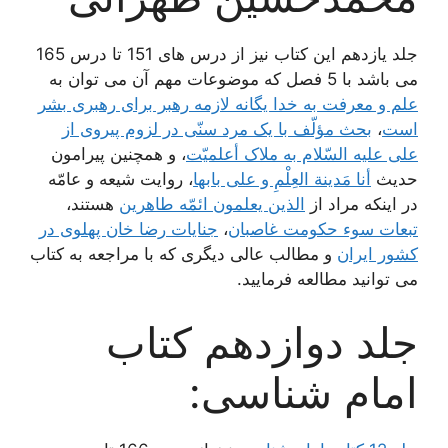
جلد یازدهم این کتاب نیز از درس های 151 تا درس 165
می باشد با 5 فصل که موضوعات مهم آن می توان به
علم و معرفت به خدا یگانه لازمه رهبر براى رهبرى بشر
است
،
بحث مؤلّف با یک مرد سنّى در لزوم پیروى از
على علیه السّلام به ملاک أعلمیّت‌
، و همچنین پیرامون
حدیث
أنا مَدینة العِلْمِ و على بابها
، روایت شیعه و عامّه
در اینکه مراد از
الذین یعلمون ائمّه طاهرین
هستند،
تبعات سوء حکومت غاصبان‌
،
جنایات رضا خان پهلوى در
کشور ایران‌
و مطالب عالی دیگری که با مراجعه به کتاب
می توانید مطالعه فرمایید.
جلد دوازدهم کتاب
امام شناسی: