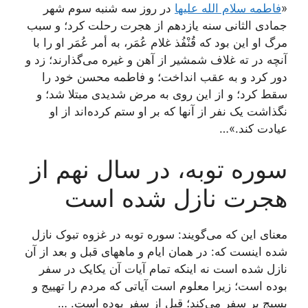
«
فاطمه سلام الله علیها
در روز سه شنبه سوم شهر
جمادی الثانی سنه یازدهم از هجرت رحلت کرد؛ و سبب
مرگ او این بود که قُنْفُذ غلام عُمَر، به أمر عُمَر او را با
آنچه در ته غلاف شمشیر از آهن و غیره می‌گذارند؛ زد و
دور کرد و به عقب انداخت؛ و فاطمه محسن خود را
سقط کرد؛ و از این روی به مرض شدیدی مبتلا شد؛ و
نگذاشت یک نفر از آنها که بر او ستم کرده‌اند از او
عیادت کند.»…
سوره توبه، در سال نهم از
هجرت نازل شده است‌
معنای این که می‌گویند: سوره توبه در غزوه تبوک نازل
شده اینست که: در همان ایام و ماههای قبل و بعد از آن
نازل شده است نه اینکه تمام آیات آن یکایک در سفر
بوده است؛ زیرا معلوم است آیاتی که مردم را تهییج و
بسیج بر سفر می‌کند؛ قبل از سفر بوده است. …