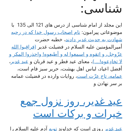
شناسی:
این مجلد از امام شناسی از درس های 121 الی 135 با
موضوعاتی پیرامون:
نام اصحاب رسول خدا كه در رحبه
شهادت به حدیث غدیر دادند
، خطبه حضرت
أمیرالمؤمنین علیه السلام در فضیلت غدیر
(فراقِبوا الله
عزّوجل، و اتقوه و اسمعوا له و أطِیعوه! واحذروا المکر و
لا تخادِعوه!….)
، معناى عید فطر و عید قربان‌ و
عید غدیر
،
أفضل اعیاد، لباس اهل بهشت، حریر سبز فام است‌،
عمامه، تاج عزّت است‌
، روایات وارده در فضیلت عمامه
بر سر نهادن‌ و
عید غدیر، روز نزول جمع
خیرات و بركات است‌
عید غدیر
روزی است که خداوند
توبه
آدم علیه السلام را