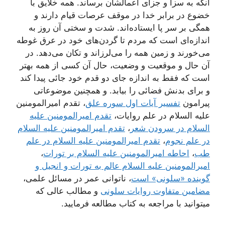
آنکه به سزا و جزاى اعمالشان برساند. همه خلایق با
خضوع در برابر خدا در موقف عرصات قیام دارند و
همگى بر سر پا ایستاده‌اند. شدت و سختى آن روز به
اندازه‌اى است که مردم تا گردن‌هاى خود در عرق غوطه
مى‌خورند و زمین همه را مى‌لرزاند و تکان مى‌دهد. در
آن حال و موقعیت و وضعیت، حال آن کسى از همه بهتر
است که فقط به اندازه جاى دو قدم خود جائى پیدا کند
و براى بدنش فضائى را بیابد. و همچنین موضوعاتی
پیرامون
تفسیر آیات اول سوره علق‌
، تقدم امیرالمومنین
علیه السلام در علم روایات‌،
تقدم امیرالمومنین علیه
السلام در سرودن شعر
،
تقدم امیرالمومنین علیه السلام
در علم نجوم‌
،
تقدم امیرالمومنین علیه السلام در علم
طب‌
،
احاطه امیرالمومنین علیه السلام بر تورات‌
،
امیرالمومنین علیه السلام عالم به تورات و انجیل و
گوینده «سلونى» است
، ناتوانى عمر در مسائل علمى‌،
مضامین متفاوت روایات سلونى‌
و مطالب عالی که
میتوانید با مراجعه به کتاب مطالعه فرمایید.