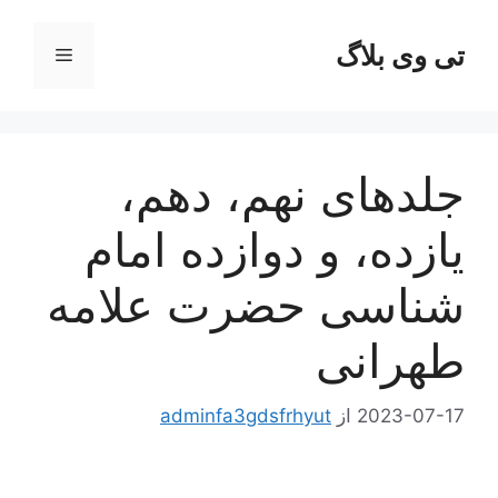
رش
ه
تی وی بلاگ
فهرست
حتوا
جلدهای نهم، دهم،
یازده، و دوازده امام
شناسی حضرت علامه
طهرانی
2023-07-17
از
adminfa3gdsfrhyut