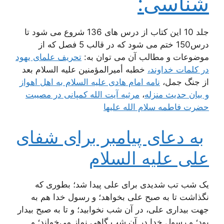
شناسی:
جلد 10 این کتاب از درس های 136 شروع می شود تا
درس150 ختم می شود که در قالب 5 فصل که از
موضوعات و مطالب آن می توان به:
تحریف علمای یهود
در کلمات خداوند،
خطبه أمیرالمؤمنین علیه السلام بعد
از جنگ جمل‌،
نامه امام هادی علیه السلام به اهل اهواز
و بیان حدیث منزله‌
،
مرثیه آیت الله کمپانی در مصیبت
حضرت فاطمه سلام الله علیها
به دعای پیامبر برای شفای
علی علیه السلام‌
یک شب تب شدیدی برای علی پیدا شد؛ بطوری که
نگذاشت تا به صبح علی بخواهد؛ و رسول خدا هم به
جهت بیداری علی، در آن شب نخوابید؛ و تا به صبح بیدار
بود؛ و رسول خدا در آن شب گاهی نماز می‌خواند؛ و