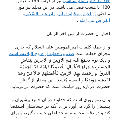
جلد 12 کتاب امام شناسی
نیز از درس 166 تا درس
180 با هشت فصل می باشد. در این مجلد پیرامون
مباحثی
از اخبار به قیام امام زمان علیه السّلام و
انقراض بنى امیّه‌
،
اخبار آن حضرت از فتن آخر الزمان‌
و از جمله کلمات امیرالمومنین علیه السلام که جارى
مجراى خطبه است
صدمین خطبه از «نهج البلاغه» است
و ذلِک یوم یجمَعُ الله فِیهِ الأوَلِینَ وَ الآخِرِینَ لِنِقاشِ
الحِسَابِ وَ جَزَاءِ الأعْمَالِ‌، خُضوعًا قِیامًا‌، قَدْ ألجَمَهُمُ
العَرَقُ‌، وَ رَجَفَتْ بِهِمُ الأرْضُ‌. فَأحْسَنُهُمْ حَالاً مَنْ وَجَدَ
لِقَدَمَیهِ مَوضِعًا و لنفسِهِ مُتسعا. این مقدار از گفتار
حضرت، درباره روز قیامت است که حضرت مى‌فرماید:
و آن روز روزى است که خداوند در آن جمیع پیشینیان و
پسینیان را گرد مى‌آورد براى آنکه در حسابشان استقصا
کند و در دقت محاسبه به حد اعلى حساب گیرد، و براى