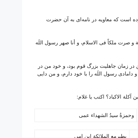
ه است که معاویه در نامه‌اى به آن حضرت
یة و صرت ملکاً فى الاسلام، و أنا صهر رسول اللَه
 در زمان جاهلیت بزرگ قوم بود، و خود من در
دامادى رسول اللَه را با خود دارم، و من دایى
ن آکلة الاکباد؟ اکتب یا غلام:
وحمزةُ سیدُ الشهداء عمى
یطیرمع الملائکة ابن امى