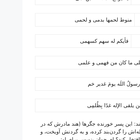
منوط لحمها بدمى و لحمى
فأیکم له سهم کسهمى
ى ما کان من فهمى و علمى
رسولُ اللَه یومَ غدیر خم
 یلقى الإله غدًا بِظُلمِى
ند: این پسر خورنده جگرها (هند مادرش که در
‌اش را گردن‌بند کرده، و به گردنش آویخت، و
فتخار کند؟ اى جوان بنویس براى او: