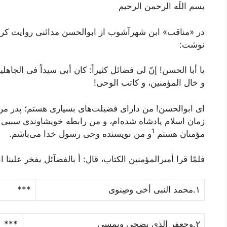
بسم اللَه الرحمن الرحیم
‌در «مناقب» ابن شهرآشوب از ابوالحسن مدائنى روایت کرد
نوشت:
یا أبا الحسن! إنّ لى فضائل کثیراً: کان أبى سیداً فى الجاهل
و خال المؤمنین، و کاتب الوحى!
اى ابوالحسن! من داراى فضیلت‌هاى بسیارى هستم؛ پدر من
زمان اسلام پادشاه شده‌ام، و من رابطه خویشاوندى سببى و 
1
مؤمنان هستم
و من نویسنده وحى رسول خدا مى‌باشم.
فلمّا قرا أمیرالمؤمنین الکتاب، قال:
أ بالفضآئل یفخر علینا اب
١.محمد النبى أخى وصِنوى
***
٢.وجعفر الذى یضحى ویمسى
***