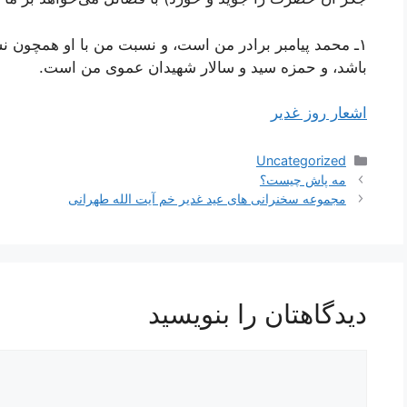
١ـ محمد پیامبر برادر من است، و نسبت من با او همچون
باشد، و حمزه سید و سالار شهیدان عموى من است‌.
اشعار روز غدیر
دسته‌ها
Uncategorized
ناوبری
مه پاش چیست؟
نوشته‌ها
مجموعه سخنرانی های عید غدیر خم آیت الله طهرانی
دیدگاهتان را بنویسید
دیدگاه