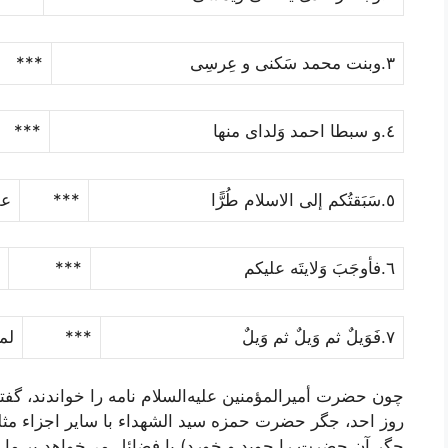
٣.وبنت محمد سَکنى و عِرسِى
***
٤.و سبطا احمد وَلداى منها
***
٥.سَبَقتُکم إلى الاسلام طُرًّا
***
عل
٦.فأوجَبَ وَلایتَه علیکم
***
٧.فَوَیلٌ ثم وَیلٌ ثم وَیلٌ
***
لمن
چون حضرت أمیرالمؤمنین علیه‌السلام نامه را خواندند، گفت
روز احد، جگر حضرت حمزه سید الشهداء با سایر اجزاء مثله
جگر آن حضرت را جوید و خورد) با فضائل مى‌خواهد بر ما ا