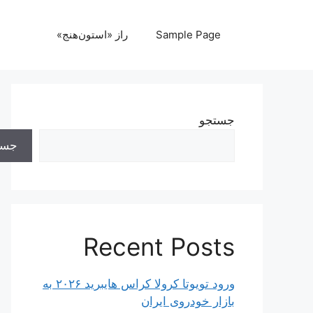
رش
ه
Sample Page
راز «استون‌هنج»
حتوا
جستجو
جست
Recent Posts
ورود تویوتا کرولا کراس هایبرید ۲۰۲۶ به
بازار خودروی ایران