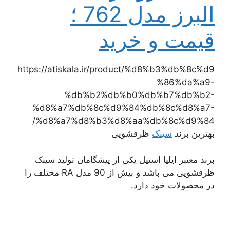
البرز مدل 762 ؛
قیمت و خرید
https://atiskala.ir/product/%d8%b3%db%8c%d9
%86%da%a9-
%db%b2%db%b0%db%b7%db%b2-
%d8%a7%db%8c%d9%84%db%8c%d8%a7-
%d8%a7%d8%b3%d8%aa%db%8c%d9%84/
بهترین برند
سینک
ظرفشویی
برند معتبر ایلیا استیل یکی از پیشگامان تولید سینک
ظرفشویی می باشد و بیش از 90 مدل RA مختلف را
در محصولات خود دارد.