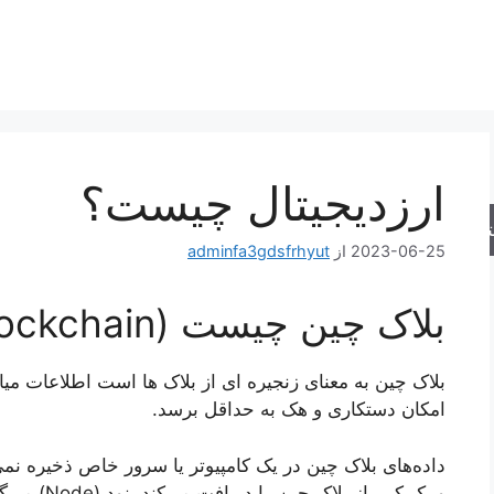
ارزدیجیتال چیست؟
جو
2023-06-25
از
adminfa3gdsfrhyut
بلاک چین چیست (Blockchain)؟
بلاک چین به معنای زنجیره ای از بلاک ها است اطلاعات م
امکان دستکاری و هک به حداقل برسد.
داده‌های بلاک چین در یک کامپیوتر یا سرور خاص ذخیره نم
و یک کپی از بلاک چین را دریافت می‌کند، نود (Node) می‌گویند.ه