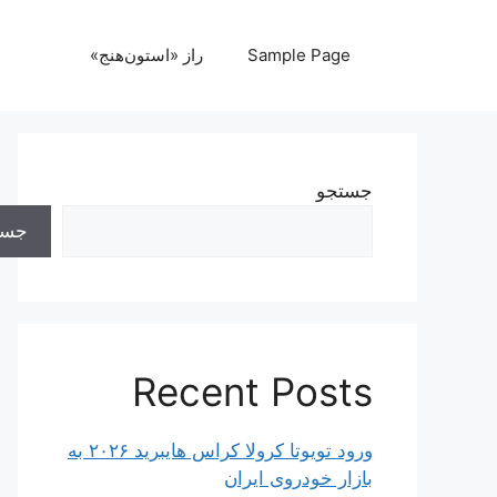
رش
ه
Sample Page
راز «استون‌هنج»
حتوا
جستجو
جست
Recent Posts
ورود تویوتا کرولا کراس هایبرید ۲۰۲۶ به
بازار خودروی ایران