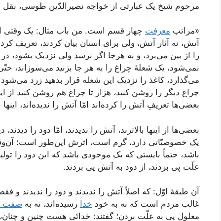
مرحوم شیخ یک عبارتی از خواجه نصیرالدّین طوسی، نقل می
«مراتب
معرفت
چهار قسم است. من باب مثال: یک وقتی انسان
آتش، نه آثار آتش، ولی برای انسان بیان کردند، تعریف ک
را از بین می‌برد، و به هر‌جا اگر نرسد ولی نزدیک بشود، در
نمی‌شود، یک شعلۀ چراغ را به هر جا بزنید می‌سوزاند، حتّی
می‌گذارد، کاغذ را نزدیک این شعله قرار بدهید زرد می‌شود 
چراغ دیگر را روشن کنید، هزار تا چراغ هم روشن کنید از 
بعضی‌ها تعریفِ آتش را کرده‌اند امّا آتش را ندیده‌اند، اینها 
بعضی‌ها از اینها بالاترند، آتش را ندیدند، امّا دود را دیدند،
یک خصوصیّاتی دارد، گرم است، اثرش این‌طور است؛ آن‌وقت
باشد، حتماً بایستی که یک موجودی باشد که این دود را تولی
علّت پی بردند، از دود به آتش پی بردند.
آن طبقۀ اوّل: که اصلاً آتش را ندیدند و دود را ندیدند و ف
غالب مردم است که نه به خود
خدا
رسیده‌اند، نه به
صفت خ
معلول پی به علّت بردن؛ گفتند: خدائی هست چنین و چنان، آ