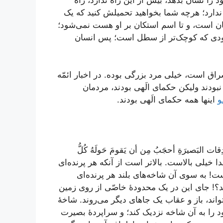
ارد؛ هرچه شما بخواهید تحمیلش کنید که یک
ن است، و تا اسم استکان بر او هست نمی‌شود؛
ودی که کوچک‌تر از سطل است؛ پس انسان
ق است، خیلی مرد بزرگی بوده. در اخبار ائمّه
 نبودند ولیکن حکمای الَهی بودند، مردمان
و
اینها همه حکمای الَهی بودند.
دِقات البَصیرَةِ أحجَبُ مِن أن یَقومَ حَولَهُ کُلُّ
خیلی بالاست. بالاتر است از آنکه هر پرنده‌ای
ت! به سوی آن شاخه‌های بلند هر پرنده‌ای
ند؟! جای این در یک محدودۀ خاصّی از روی زمین
اند، باز و عقاب یک جاهای دیگر می‌روند. شاخۀ
خود را به آن شاخه نزدیک کند؛ و سراپردۀ بصیرت