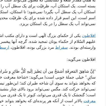
بسته است. یک استکان آب، ظرفیّت برای یک سطل آب را ند
استکان آب یک سطل آب بگیرد! نمی‌شود؛ تا استکان، استکا
اسم است، این اسم قرار داده شده برای یک ظرفیّت محد
نمی‌تواند آب یک سطل را در یک استکان بریزد.
افلاطون
یکی از حکمای بزرگ الَهی است و دارای مکتب اشرا
علیهم السّلام از حکماء یونان تمجید شده. گرچه آنها پیغمبر
وارسته‌ای بودند.
سقراط
مرد بزرگی بوده، افلاطون،
ارسط
افلاطون می‌گوید:
”إنَّ شاهِقَ المَعرِفَةِ أشمَخُ مِن أن یَطیرَ إلَیهِ کُلُّ طائِرٍ و سُرا
سائِرٍ.“ خیلی جملۀ خوبی است! می‌گوید: «شاخۀ معرفت خدا 
که بخواهد بتواند به سوی آن شاخه طیران کند؛ این‌طور نیس
نمی‌تواند حرکت کند. مگس نمی‌تواند برود بالای چنار بنشی
است؛ گنجشک تا یک قدری می‌تواند، کبوتر تا یک قدری می‌تو
معرفت
بالاتر است از آنکه هر پرنده‌ای که بخواهد بتواند 