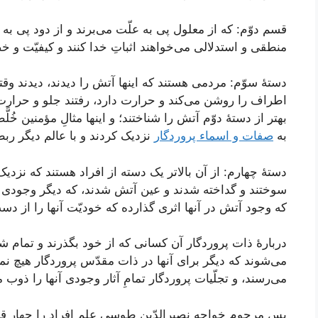
قسم دوّم: که از معلول پی به علّت می‌برند و از دود پی به 
منطقی و استدلالی می‌خواهند اثباتِ خدا کنند و کیفیّت و خص
دستۀ سوّم: مردمی هستند که اینها آتش را دیدند، دیدند و
اطراف را روشن می‌کند و حرارت دارد، رفتند جلو و حرارت 
بهتر از دستۀ دوّم آتش را شناختند؛ و اینها مثالِ مؤمنین 
به
صفات و اسماء پروردگار
نزدیک کردند و با عالم دیگر ربط
دستۀ چهارم: از آن بالاتر یک دسته از افراد هستند که نزدیک
سوختند و گداخته شدند و عین آتش شدند، که دیگر وجودی از 
که وجود آتش در آنها اثری گذارده که خودیّت آنها را از دست
دربارۀ ذات پروردگار آن کسانی که از خود بگذرند و تمام ش
می‌شوند که دیگر برای آنها در ذات مقدّس پروردگار هیچ نمی‌م
می‌رسند، و تجلّیات پروردگار تمامِ آثار وجودی آنها را ذوب م
پس مرحوم خواجه نصیرالدّین طوسی علم افراد را چهار 