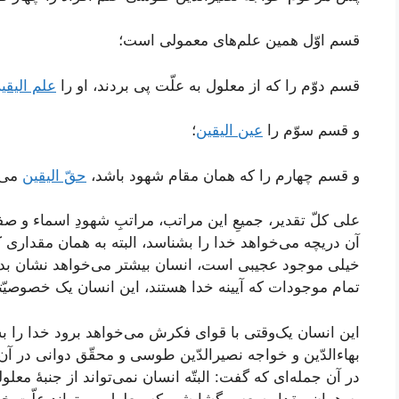
قسم اوّل همین علم‌های معمولی است؛
قسم دوّم را که از معلول به علّت پی بردند، او را
علم الیقی
و قسم سوّم را
عین الیقین
؛
و قسم چهارم را که همان مقام شهود باشد،
حقّ الیقین
می‌گ
علی کلّ تقدیر، جمیعِ این مراتب، مراتبِ شهودِ اسماء و صف
آن دریچه می‌خواهد خدا را بشناسد، البته به همان مقداری 
خیلی موجود عجیبی است، انسان بیشتر می‌خواهد نشان بدهد
تمام موجودات که آیینه خدا هستند، این انسان یک خصوصیّت
این انسان یک‌وقتی با قوای فکرش می‌خواهد برود خدا را
بهاءالدّین و خواجه نصیرالدّین طوسی و محقّق دوانی در آن
در آن جمله‌ای که گفت: البتّه انسان نمی‌تواند از جنبۀ معلو
به همان مقدار سعه و گشایشی که معلول می‌تواند علّت خود 