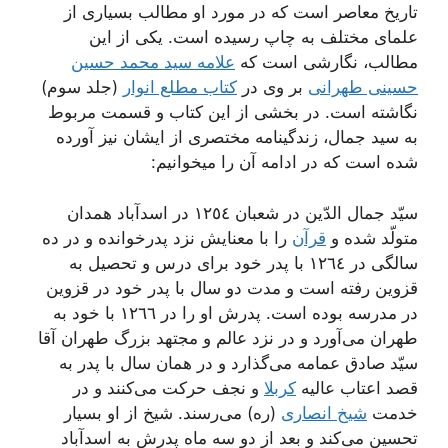
تاریخ معاصر است که در مورد او مطالب بسیاری از
علمای مختلف به چاپ رسیده است. یکی از این
مطالب، نگارشی است که
علامه سید محمد حسین
حسینی طهرانی
بر وی در
کتاب مطلع انوار
(جلد سوم)
نگاشته است. در بخشی از این کتاب و قسمت مربوط
به سید جمال، زندگینامه مختصری از ایشان نیز آورده
شده است که در ادامه آن را میخوانیم:
سیّد جمال الدّین در شعبان ١٢٥٤ در اسدآباد همدان
متولّد شده و
قرآن
را با معنایش نزد پدرخوانده و در ده
سالگی در ١٢٦٤ با پدر خود برای درس و تحصیل به
قزوین رفته است و مدت دو سال با پدر خود در قزوین
در مدرسه بوده است. پدرش او را در ١٢٦٦ با خود به
طهران می‌آورد و در نزد عالم و مجتهد بزرگ طهران آقا
سیّد صادق عمامه می‌گذارد و در همان سال با پدر به
قصد اعتاب عالیه
کربلا
و نجف حرکت می‌کنند و در
خدمت
شیخ انصاری
(ره) می‌رسند. شیخ از او بسیار
تحسین می‌کند و بعد از دو سه ماه پدرش به اسدآباد