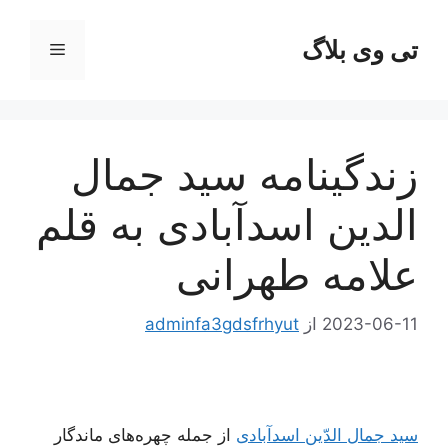
رش
ه
تی وی بلاگ
فهرست
حتوا
زندگینامه سید جمال
الدین اسدآبادی به قلم
علامه طهرانی
2023-06-11
از
adminfa3gdsfrhyut
سید جمال الدّین اسدآبادی
از جمله چهره‌های ماندگار