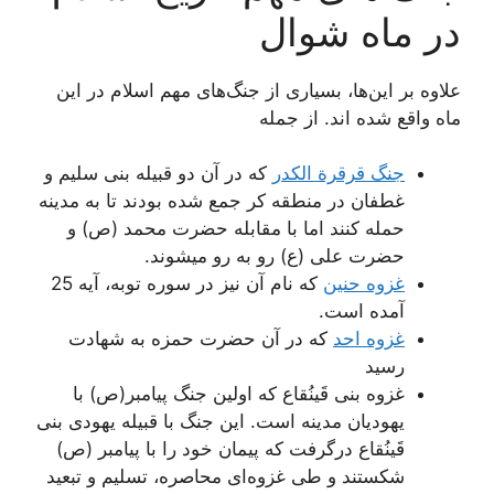
در ماه شوال
علاوه بر این‌ها، بسیاری از جنگ‌های مهم اسلام در این
ماه واقع شده اند. از جمله
جنگ قرقرة الکدر
که در آن دو قبیله بنی سلیم و
غطفان در منطقه کر جمع شده بودند تا به مدینه
حمله کنند اما با مقابله حضرت محمد (ص) و
حضرت علی (ع) رو به رو میشوند.
غزوه حنین
که نام آن نیز در سوره توبه، آیه 25
آمده است.
غزوه احد
که در آن حضرت حمزه به شهادت
رسید
غزوه بنی قَینُقاع که اولین جنگ پیامبر(ص) با
یهودیان مدینه است. این جنگ با قبیله یهودی بنی
قَینُقاع درگرفت که پیمان خود را با پیامبر (ص)
شکستند و طی غزوه‌ای محاصره، تسلیم و تبعید