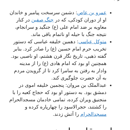
عمرو بن عاص
: دشمن سرسخت پیامبر و خاندان
او از دوران کودکی، که در
جنگ صفین
در کنار
معاویه بر ضد امام علی (ع) جنگید و سرانجام،
نتیجه جنگ با حیله او ناتمام باقی ماند.
متوکل عباسی
: دهمین خلیفه عباسی که دستور
تخریب حرم امام حسین (ع) را صادر کرد. بنابر
گفته ذهبی، تاریخ نگار قرن هشتم، او ناصبی بود.
همچنین او بود که امام هادی (ع) را از مدینه
وادار به رفتن به سامرا کرد تا از گرویدن مردم
به آن حضرت جلوگیری کند.
عبدالملک بن مروان: پنجمین خلیفه اموی در
دمشق بود. به دستور او بود که حجاج کعبه را با
منجنیق ویران کرده، تمامی خادمان مسجدالحرام
را کشتند، حجرالاسود را چهارپاره کرده و
مسجدالحرام
را آتش زدند.