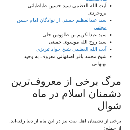
آیت الله العظمى سید حسین طباطبائى
بروجردى
سید عبدالعظیم حسنى از نوادگان امام حسن
مجتبی
سید عبدالکریم بن طاووس حلى
سید روح الله موسوى خمینى
آیت الله العظمى شیخ جواد تبریزى
شیخ محمد باقر اصفهانى معروف به وحید
بهبهانى
مرگ برخی از معروف‌ترین
دشمنان اسلام در ماه
شوال
برخی از دشمنان اهل بیت نیز در این ماه از دنیا رفته‌اند.
از جمله: