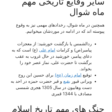
سایر وقایع تاریخی مهم
ماه شوال
همچنین در ماه شوال، رخدادهای مهمی نیز به وقوع
پیوسته اند که در ادامه در موردشان میخوانیم.
ردالشمس یا بازگشت خورشید: از معجزات
پیامبر(ص) و کرامات
امام علی
(ع) است که به
دعای پیامبر، خورشید در حال غروب به عقب
برگشت تا حضرت علی، نماز عصر خود را
بخواند.
توقیع
امام زمان (عج)
برای حسین ابن روح
ویرانی قبور
بقیع
و قبر حضرت حمزه در احد به
دست وهابیون در سال 1305 هجری شمسی
مصادف با 1344 قمری
جنگ های مهم تاریخ اسلام