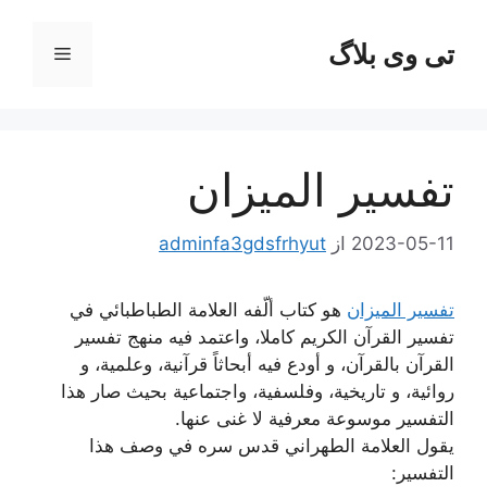
رش
ه
تی وی بلاگ
فهرست
حتوا
تفسير الميزان
2023-05-11
از
adminfa3gdsfrhyut
تفسير الميزان
هو كتاب ألّفه العلامة الطباطبائي في
تفسير القرآن الكريم كاملا، واعتمد فيه منهج تفسير
القرآن بالقرآن، و أودع فيه أبحاثاً قرآنية، وعلمية، و
روائية، و تاريخية، وفلسفية، واجتماعية بحيث صار هذا
التفسير موسوعة معرفية لا غنى عنها.
يقول العلامة الطهراني قدس سره في وصف هذا
التفسير: