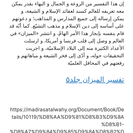
إن هذا التفسير من الروعة و الجمال و البهاء بقدر يمكن
معه تعريفه للعالم كسند لعقائد الإسلام و الشيعة، و
يمكن إرساله إلى جميع المدارس و المذاهب؛ و دعوتهم
على أساسه إلى دين الإسلام و مذهب التشيّع. كما أنّه قد
قام بنفسه بإنجاز هذا الأمر الهامّ، و انتشر «الميزان» في
العالم و وصل إلى قلب فرنسا و أمريكا، و ارسلت
الأعداد الكثيرة منه إلى البلاد الإسلاميّة، و اجريت
التحقيقات حوله، و أدّى إلى فخر الشيعة و مباهاتهم و
رفعتهم في المحافل العلميّة
تفسير الميزان جلد۵
https://madrasatalwahy.org/Document/Book/De
tails/10119/%D8%AA%D9%81%D8%B3%D9%8A
%D8%B1-
%D8%A7%D9%84%D9%85%D9%8A%D8%B2%D