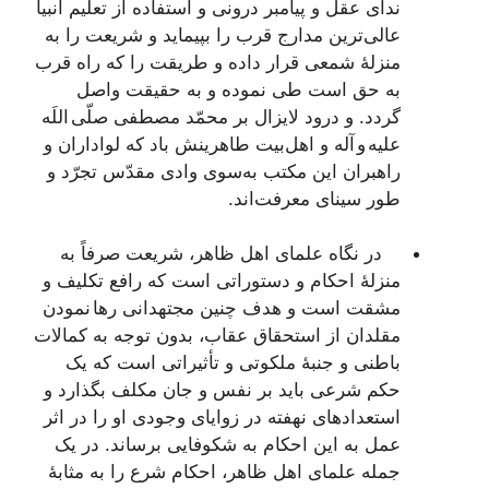
ندای عقل و پیامبر درونی و استفاده از تعلیم انبیا
عالی‌ترین مدارج قرب را بپیماید و شریعت را به
منزلۀ شمعی قرار داده و طریقت را که راه قرب
به حق است طی نموده و به حقیقت واصل
گردد. و درود لایزال بر محمّد مصطفی صلّی اللَه
علیه و آله و اهل‌بیت طاهرینش باد که لواداران و
راهبران این مکتب به‌سوی وادی مقدّس تجرّد و
طور سینای معرفت‌اند.
در نگاه علمای اهل ظاهر، شریعت صرفاً به
منزلۀ احکام و دستوراتی است که رافع تکلیف و
مشقت است و هدف چنین مجتهدانی رها نمودن
مقلدان از استحقاق عقاب، بدون توجه به کمالات
باطنی و جنبۀ ملکوتی و تأثیراتی است که یک
حکم شرعی باید بر نفس و جان مکلف بگذارد و
استعدادهای نهفته در زوایای وجودی او را در اثر
عمل به این احکام به شکوفایی برساند. در یک
جمله علمای اهل ظاهر، احکام شرع را به مثابۀ