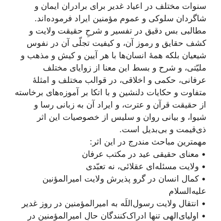
سنوات مختلف در اعیاد غدیر برای برادران ایمان و
شاگردان سلوکی و عموم مؤمنین ایراد فرموده‌اند.
مطالبی بس دقیق در تفسیر و شرحِ حقیقت ولایت و
کشف حقایق و رموز آن، و کیفیت تجلّی آن در نفوس
شیعیان بلکه همۀ انسان‌ها با هر آیین و کیش و مذهب و
ملیّتی، و شرح و بسط این معنا از زوایای مختلف
عرفانی، حکمی و اخلاقی، در قوالب مختلف و امثلۀ
متفاوت و حکایات دلنشین و با اتکا بر آموزه‌های برخاسته
از حقیقت قرآن و عترت، و ایراد آن به زبانی رسا و
شیوا، و بیانی روان و سلیس از خصوصیات این اثر
ذی‌قیمت و بی‌بدیل است.
مهمترین مباحث مندرج در این اثر:
• معنای حقیقی عید در مکتب عرفان
• ولایت مسئله‌ای عقلائی، نه تعبّدی
• کمال انسان در گرو پذیرش ولایت امیرالمؤنین
علیه‌السلام
• انتقال ولایت رسول‌اللَه به امیرالمؤمنین در روز غدیر
• اولیای‌الهی تنها ادراک‌کنندگان حالِ امیرالمؤمنین در