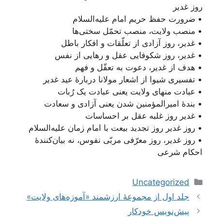
روز غدیر
• ضرورت حفظ حریم امام علیه‌السلام
• منصب ولایت، منصب تحمّل سختی‌ها
• غدیر، روز آزادی از تعلّقات و افکار باطل
• غدیر، روز شکوفایی عقل و رهایی از نفس
• هدف از غدیر، دعوت به تعقّل و فهم
• تفسیری شیوا از اشعار مولانا دربارۀ عید غدیر
• عبادت منهای ولایت یعنی عبادت یک رُبات
• بندۀ امیرالمؤمنین شدن یعنی آزادی و سعادت
• غدیر روز غلبه عقل بر احساسات
• روز غدیر روز تجدید بیعت با امام زمان علیه‌السلام
• روز غدیر، روز معرّفی مربّی نفوس، نه بیان‌کنندۀ
احکام شرعی
دسته‌ها
Uncategorized
ناوبری
جلد اول از مجموعۀ ارزشمند «آموزه‌های ولایت»
نوشته‌ها
پیش‌نویس خودکار