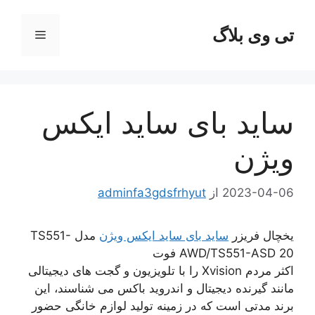
رش
ه
تی وی بلاگ
فهرست
حتوا
ساید بای ساید ایکس
ویژن
2023-04-06
از
adminfa3gdsfrhyut
یخچال فریزر
ساید بای ساید ایکس ویژن
مدل TS551-
AWD/TS551-ASD 20 فوت
اکثر مردم Xvision را با تلویزیون و گجت های دیجیتالی
مانند گیرنده دیجیتال و اندروید باکس می شناسند، این
برند مدتی است که در زمینه تولید لوازم خانگی حضور