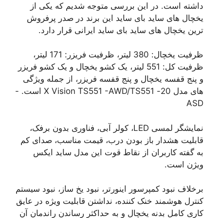
داشته است. در این بررسی متوجه شدیم که یکی از
یخچال های ساید بای ساید این برند در صدر پرفروش
ترین یخچال های ساید بای ساید ایرانی قرار دارد.
ظرفیت یخچال: 380 لیتر، ظرفیت فریزر: 171 لیتر،
ظرفیت کل: 551 لیتر، یک کشو یخچال و یک کشو فریزر
و پنج قفسه یخچال و پنج قفسه فریزر، از جمله ویژگی
های مدل 20- X Vision TS551 -AWD/TS551 است. -
ASD
نمایشگر لمسی LED، کولر آبی، فناوری بدون برفک،
قابلیت هشدار باز بودن درب، قیمت مناسب، صدای کم
به گفته کاربران از نقاط قوت این مدل ساید ایکس
ویژن است.
برخلاف نبود کمپرسور اینورتر، نبود یخ ساز، نبود سیستم
کنترل هوشمند خنک کننده، نداشتن قابلیت ویژه در عایق
کاری کامل بدنه یخچال و به حداکثر رساندن راندمان آن