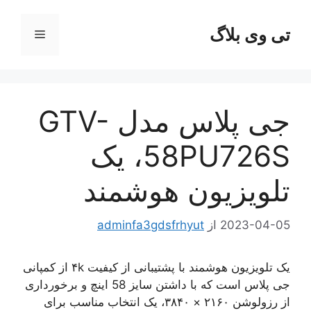
رش
ه
تی وی بلاگ
فهرست
حتوا
جی پلاس مدل GTV-
58PU726S، یک
تلویزیون هوشمند
2023-04-05
از
adminfa3gdsfrhyut
یک تلویزیون هوشمند با پشتیبانی از کیفیت ۴k از کمپانی
جی پلاس است که با داشتن سایز 58 اینچ و برخورداری
از رزولوشن ۲۱۶۰ × ۳۸۴۰، یک انتخاب مناسب برای