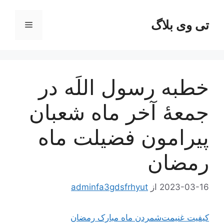
رش
ه
تی وی بلاگ
فهرست
حتوا
خطبه رسول‌ اللَه‌ در
جمعۀ آخر ماه‌ شعبان
پيرامون فضيلت ماه
رمضان‌
2023-03-16
از
adminfa3gdsfrhyut
کیفیت غنیمت‌شمردن ماه مبارک رمضان