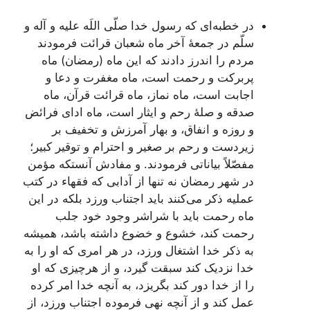
در خطبه‌ای‌ که‌ رسول‌ خدا صلّی‌ اللَه‌ علیه‌ و آله‌ و
سلّم‌ در جمعۀ آخر ماه‌ شعبان‌ قرائت‌ فرمودند
مردم‌ را اندرز دادند که‌ این‌ ماه‌ (رمضان‌) ماه‌
پربرکت‌ و رحمت‌ است‌، ماه‌ مغفرت‌ و دعا و
اجابت‌ است‌، ماه‌ نماز، ماه‌ قرائت‌ قرآن‌، ماه‌
صدقه‌ و صلۀ رحم‌ و ایثار است‌، ماه‌ ادای‌ فرائض‌
و روزه‌ و انفاق‌، و بهار آمرزش‌ و تخفیف‌ بر
زیردست‌ و رحم‌ بر صغیر و احترام‌ و توقیر کبیر؛
مفصّلاً بیاناتی‌ فرمودند. و مفادش‌ آنستکه‌ مؤمن‌
در شهر رمضان‌ نه‌ تنها از آدابی‌ که‌ فقهاء در کتب‌
عملیه‌ ذکر می‌کنند باید اجتناب‌ ورزد بلکه‌ در این‌
ماه‌ رحمت‌ باید با شراشر وجود خود جلب‌
رحمت‌ کند، خشوع‌ و خضوع‌ داشته‌ باشد، همیشه‌
به‌ ذکر خدا اشتغال‌ ورزد، در هر امری‌ که‌ او را به‌
خدا نزدیک‌ کند سبقت‌ گیرد، و از هرچیزی‌ که‌ او
را از خدا دور کند بگریزد، به‌ آنچه‌ خدا امر کرده‌
عمل‌ کند و از آنچه‌ نهی‌ فرموده‌ اجتناب‌ ورزد، از