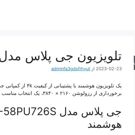
تلویزیون جی پلاس مدل TV-58PU726S
جو
2023-02-23
از
adminfa3gdsfrhyut
برخورداری از رزولوشن ۲۱۶۰ × ۳۸۴۰، یک انتخاب مناسب برای استفاده در سالن های بزرگ است.
هوشمند