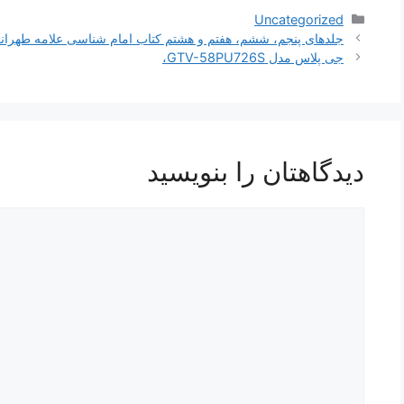
دسته‌ها
Uncategorized
ناوبری
جلدهای پنجم، ششم، هفتم و هشتم کتاب امام شناسی علامه طهران
نوشته‌ها
جی پلاس مدل GTV-58PU726S،
دیدگاهتان را بنویسید
دیدگاه