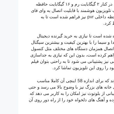
تلویزیون GTV-58PU726S دارای یک پردازنده ۴ هسته ای در کنار ۲ گیگابایت رم و ۱۶ گیگابایت حافظه
، این تلویزیون را به یک تلویزیون هوشمند با قابلیت اتصال به وای فای
تبدیل کرده است. علاوه بر این امکان ذخیره ویدئو روی حافظه داخلی pvr نیز فراهم شده است تا به
 کرد.
خلی استفاده شده است تا نیازی به خرید گیرنده دیجیتال
ا و سیما را با بهترین کیفیت و بیشترین سیگنال
این تلویزیون، امکان اتصال همزمان دستگاه های مختلف مثل کنسول
راهم کرده است، بدون این که نیازی به جداسازی
 نیز پشتیبانی می شود تا به راحتی بتوان فیلم
را روی این تلویزیون تماشا کرد.
بلندگوهای استفاده شده در این تلویزیون، ۱۰ وات توان دارند که برای اندازه 58 اینچی آن کاملا مناسب
خانه های بزرگ نیز با وضوح بالا می رسد و حتی
 از بلوتوث نیز امکان را به کاربر می دهد که
 و آهنگ های دلخواه خود را از راه دور روی آن