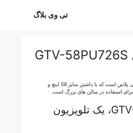
تی وی بلاگ
G
یک تلویزیون هوشمند با پشتیبانی از کیفیت ۴k از کمپانی جی پلاس است که با داشتن سایز 58 اینچ و
جی پلاس مدل GTV-58PU726S، یک تلویزیون