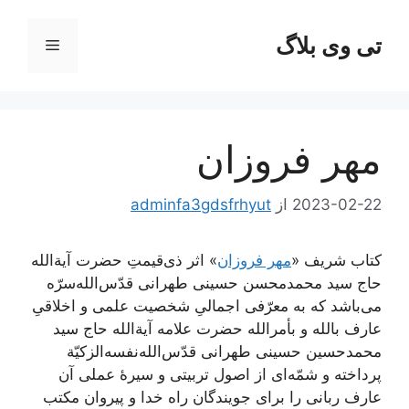
تی وی بلاگ
فهرست
ا
مهر فروزان
2023-02-22
از
adminfa3gdsfrhyut
کتاب شریف «
مهر فروزان
» اثر ذی‌قیمتِ حضرت آیة‌الله
حاج سید محمدمحسن حسینی طهرانی قدّس‌الله‌سرّه
می‌باشد که به معرّفی اجمالیِ شخصیت علمی و اخلاقیِ
عارف بالله و بأمر‌الله حضرت علامه آیة‌‌الله حاج سید
محمدحسین حسینی طهرانی قدّس‌الله‌نفسه‌الزکیّة
پرداخته و شمّه‌ای از اصول تربیتی و سیرۀ عملی آن
عارف ربانی را برای جویندگان راه خدا و پیروان مکتب