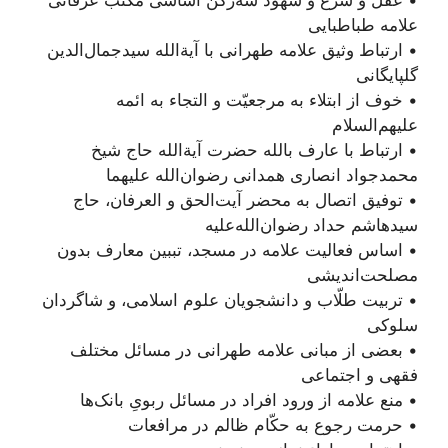
• عقل و شرع و شهود سه‌رکن اساسی مکتب عرفانی
علامه طباطبایی
• ارتباط وثیق علامه طهرانی با آیة‌الله سیدجمال‌الدین
گلپایگانی
• خوف از ابتلاء به مرجعیّت و التجاء به ائمه
علیهم‌السلام
• ارتباط با عارف بالله حضرت آیة‌الله حاج شیخ
محمد‌جواد انصاری همدانی رضوان‌الله علیهما
• توفیق اتصال به محضر آیت‌الحق و العرفان، حاج
سیدهاشم حداد رضوان‌الله‌علیه
• اساس فعالیت‌ علامه در مسجد، تببین معارف بدون
مصلحت‌اندیشی‌
• تربیت طلّاب و دانشجویان علوم اسلامی، و شاگردان
سلوکی
• بعضی از مبانی علامه طهرانی در مسائل مختلف
فقهی و اجتماعی
• منع علامه از ورود افراد در مسائل ربویِ بانک‌ها
• حرمت رجوع به حکّام ظالم در مرافعات