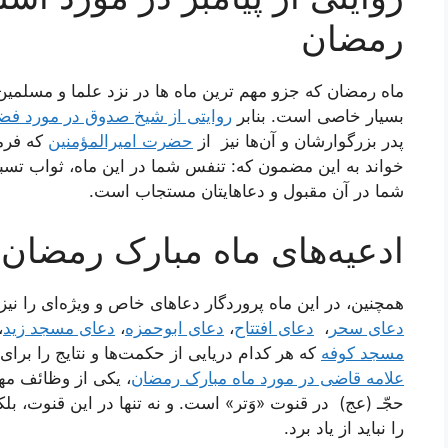
رمضان
ماه رمضان که جزو مهم ترین ماه ها در نزد علما و مسلمین 
بسیار خاصی است. بنابر
روایتی از شیخ صدوق در مورد فض
پدر بزرگوارشان و آن‌ها نیز از
حضرت امیرالمؤمنین
که فرمو
خواند به این مضمون که: تنفس شما در این ماه، ثواب تسب
شما در آن مقبول و دعاهایتان مستجاب است.
ادعیه‌های ماه مبارک رمضان
همچنین، در این ماه پروردگار دعاهای خاص و ویژه‌ای را نیز
دعای سحر
،
دعای افتتاح
،
دعای ابوحمزه
،
دعای مسجد زید
،
مسجد کوفه
که هر کدام دریایی از حکمت‌ها و نتایج را برا
علامه قاضی در مورد ماه مبارک رمضان
، یکی از وظائف مه
حجّـ (عج) در قنوت «وَتر» است. و نه تنها در این قنوت، بل
را نباید از یاد برد.