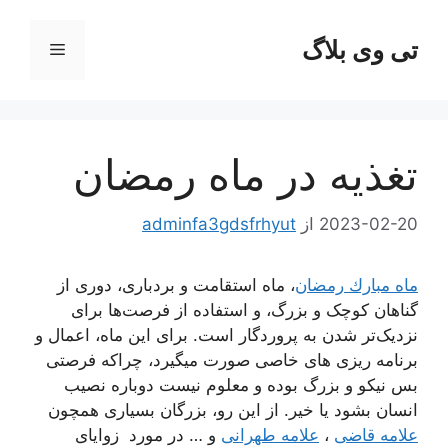
رش
ه
تی وی بلاگ
فهرست
حتوا
تغذیه در ماه رمضان
2023-02-20
از
adminfa3gdsfrhyut
ماه مبارك رمضان
، ماه استقامت و بردباری، دوری از
گناهان کوچک و بزرگ، و استفاده از فرصت‌ها برای
نزدیک‌تر شدن به پروردگار است. برای این ماه، اعمال و
برنامه ریزی های خاصی صورت میگیرد، چراکه فرصتی
بس نیکو و بزرگ بوده و معلوم نیست دوباره نصیب
انسان بشود یا خیر. از این رو، بزرگان بسیاری همچون
علامه قاضی
،
علامه طهرانی
و … در مورد زوایای