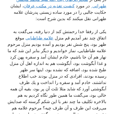
طهرانی
در مورد
کیفیت تغذیه در مکتب عرفان
، ایشان
حکایت جالبی را در مورد ساده زیستی پدرشان علامه
طهرانی نقل میکنند که بدین شرح است:
یكی از رفقا خدا رحمتش كند از دنیا رفته، می‌گفت به
اتفاق چند نفر آمدیم قم منزل
علامه طباطبایی‌
موقع
ظهر بود، پنج شش نفر بودیم و آمده بودیم منزل مرحوم
علامه طباطبایی، نماز خواندیم و دیگر بنابر این شد كه ما
نهار هم آن جا باشیم، خادم ایشان آمد و سفره پهن كرد
و غذا آبگوشت بود، آبگوشت هم به اندازه اهل آن منزل
طبخ شده بود، اضافه كه نشده بود، اینها سر ظهر
رسیده بودند، افرادی كه در منزل بودند خب اطلاع
نداشتند، خادم آمد و سفره را انداخت و یك ظرف
آبگوشتی آورد كه شاید مثلا ثلث آن پر بود، بقیه آن همه
خالی بود، می‌گفت ما همین طور نگاه كردیم به هم
بالاخره تكلیف ما چند نفر با این شكم گرسنه كه صدایش
می‌رفت این طرف و آن طرف چیه؟ مرحوم علامه هم