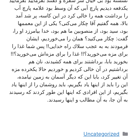
نشسته بود بی خیال سر سفره و گفتند بفرمایید بفرمایید
یكدفعه دیدیم پارچ آبی كه آن وسط بود علامه پارچ آب
را برداشت همه را خالی كرد در این كاسه، پر شد آمد
بالا، همه گفتیم آقا چكار می‌كنی؟ یكی از این معممها
بود، سید بود، از منصوبین ما هم بود، خدا بیامرزد او را،
گفت: چكار می‌كنید؟ همان را می‌خوردیم، ایشان
فرمودند به به عجب سلاك راه خدایی!! پس شما غذا را
برای مزه می‌خورید؟!! غذا را برای مزه‌اش می‌خورید؟!!
بخورید بابا، برداشتند برای همه كشیدند، نان هم
برداشتیم در آن خالی كردیم و خوردیم حالا یكخرده مزه
آن تغییر كرد، بابا این كه دیگر آسمان به زمین نیامده،
این را باید از اینها یاد بگیریم، باید روشمان را از اینها یاد
بگیریم، از این افرادی كه اینها این طور كردند كه رسیدند
به آن جا، به آن مطالب و اینها رسیدند.
دسته‌ها
Uncategorized