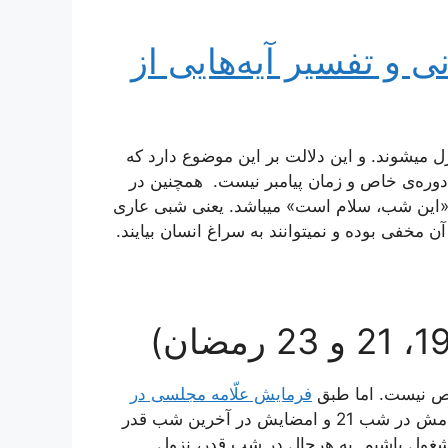
 و تفسیر آیه‌هایی از
ل میشوند. و این دلالت بر این موضوع دارد که
دوره‌ی خاص و زمان پیامبر نیست. همچنین در
ای «این شب، سلام است» میباشد. یعنی شبی عاری
 مخفی بوده و نمیتوانند به سراغ انسان بیایند.
خص نیست. اما طبق
فرمایش علّامه مجلسی در
، به نظر میرسد اصل نزول در شب 19، احکامش در شب 21 و امضایش در آخرین شب قدر
شغول باشیم. به هرحال در شب قدر، نزول