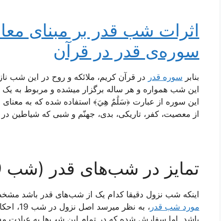
اثرات شب قدر بر مبنای معانی
سوره‌ی قدر در قرآن
بنابر
سوره قدر
در قرآن کریم، ملائکه و روح در این شب ناز
این شب همواره و هر ساله برگزار میشده و مربوط به یک 
این سوره از عبارت ﴿سَلَٰمٌ هِيَ﴾ استفاده شده که به معن
از معصیت، کفر، تاریکی، بدی، جهنّم و شبی که شیاطین در آن
تمایز در شب‌های قدر (شب 19، 21 و 23 رمضان)
اینکه شب نزول دقیقا کدام یک از شب‌های قدر باشد مش
مورد شب قدر
باشد. اما سفارش شده که در تمام این شب‌ها به عبادت م