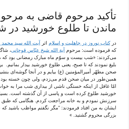
تأکید مرحوم قاضی به مرحوم 
ماندن تا طلوع خورشید در 
در
کتاب نوروز در جاهلیت و اسلام
اثر
آیت الله سید محمد
که فرموده است: مرحوم
آیة الله شیخ عبّاس قوچانی
، شاگ
می‌کردند: «شب بیست و سوّم ماه مبارک رمضانی بود که 
بلیغ نمودند که تا صبح، یعنی طلوع خورشید بیدار بمانیم. بر
صحن مطهّر أمیرالمؤمنین (ع) بیایم و در آنجا گوشه‌ای بنش
همین‌طور در میان صحن قدم می‌زدم، ولی چون خسته بودم د
امّا غافل از اینکه خستگی ناشی از بیداری شب مرا به خواب
خورشید طلوع کرده است و پاسی از آن گذشته است. بسیار 
سرزنش نمودم و به خانه مراجعت کردم. هنگامی که طبق
ایشان به من افتاد فرمودند: ”مگر نگفتم مواظب باشید که 
بزرگی محروم گشتید. »