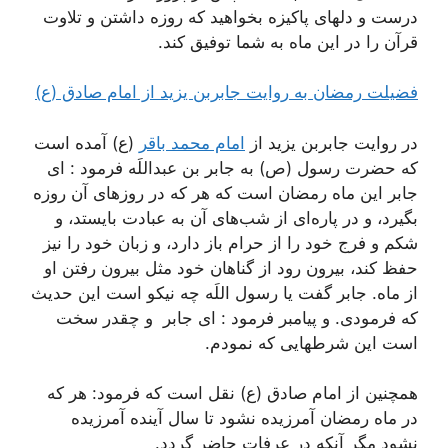
درست و دلهای پاکیزه بخواهید که روزه داشتن و تلاوت
قرآن را در این ماه به شما توفیق کند.
فضیلت رمضان به روایت جابربن یزید از امام صادق (ع)
در روایت جابربن یزید از
امام محمد باقر
(ع) آمده است
که حضرت رسول (ص) به جابر بن عبداللَه فرمود : اى
جابر این ماه رمضان است که هر که در روزهای آن روزه
بگیرد، و در پاره‌ای از شب‌های آن به عبادت بایستد، و
شکم و فرج خود را از حرام باز دارد، و زبان خود را نیز
حفظ کند، بیرون رود از گناهان خود مثل بیرون رفتن او
از ماه. جابر گفت یا رسول اللَه چه نیکو است این حدیث
که فرمودى. و پیامبر فرمود : اى جابر و چقدر سخت
است این شرطهایى که نمودم.
همچنین از امام صادق (ع) نقل است که فرمود: هر که
در ماه رمضان آمرزیده نشود تا سال آینده آمرزیده
نشود مگر آنکه در عرفات حاضر گردد.