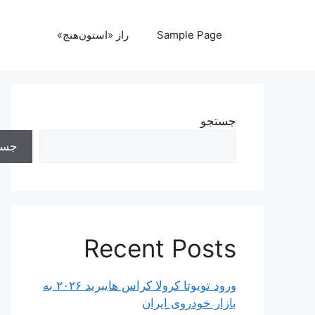
رش
ه
Sample Page
راز «استون‌هنج»
حتوا
جستجو
جست
Recent Posts
ورود تویوتا کرولا کراس هایبرید ۲۰۲۶ به
بازار خودروی ایران