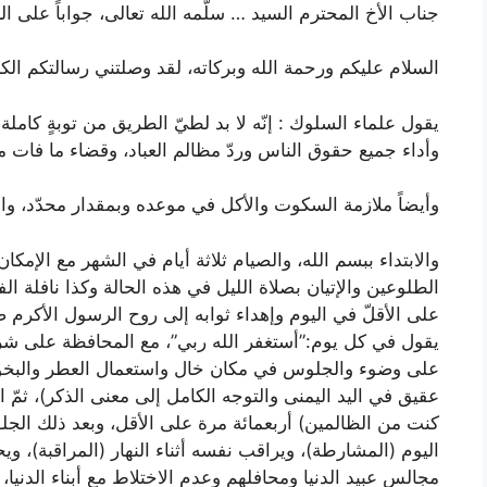
جناب الأخ المحترم السيد … سلّمه الله تعالى، جواباً على 
السلام عليكم ورحمة الله وبركاته، لقد وصلتني رسالتكم ال
يقول علماء السلوك : إنّه لا بد لطيّ الطريق من توبةٍ كاملة
وأداء جميع حقوق الناس وردّ مظالم العباد، وقضاء ما فات م
وأيضاً ملازمة السكوت والأكل في موعده وبمقدار محدّد، والإ
والابتداء ببسم الله، والصيام ثلاثة أيام في الشهر مع الإمكا
الطلوعين والإتيان بصلاة الليل في هذه الحالة وكذا نافلة ا
على الأقلّ في اليوم وإهداء ثوابه إلى روح الرسول الأكرم صلّ
يقول في كل يوم:”أستغفر الله ربي”، مع المحافظة على شر
على وضوء والجلوس في مكان خال واستعمال العطر والبخور وال
عقيق في اليد اليمنى والتوجه الكامل إلى معنى الذكر)، ثمّ 
كنت من الظالمين
) أربعمائة مرة على الأقل، وبعد ذلك الج
اليوم (المشارطة)، ويراقب نفسه أثناء النهار (المراقبة)، و
مجالس عبيد الدنيا ومحافلهم وعدم الاختلاط مع أبناء الدنيا،