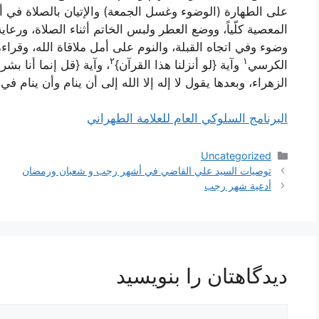
على الطهارة (الوضوء وغسل الجمعة) والإتيان بالصلاة في أول 
المعصية كلّياً، ووضع العطر ولبس الخاتم أثناء الصلاة، ور
وضوء وفي اتجاه القبلة، والنوم على أمل ملاقاة الله، وقراء
٢
۱
الكرسي
وآية {
لو أنزلنا هذا القرآن
}
، وآية {
قل إنما أنا بشر
الزهراء، وبعدها يقول
لا إله إلا الله
إلى أن ينام وأن ينام ف
البرنامج السلوكي العام للعلامة الطهراني
دسته‌ها
Uncategorized
ناوبری
توصيات السيد علي القاضي في أشهر رجب و شعبان ورمضان
نوشته‌ها
أدعية شهر رجب
دیدگاهتان را بنویسید
دیدگاه