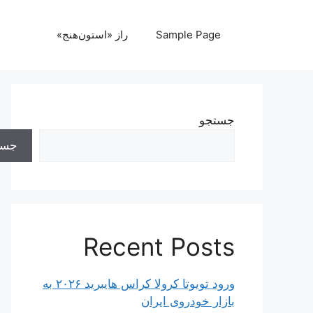
رش
ه
Sample Page
راز «استون‌هنج»
حتوا
جستجو
جست
Recent Posts
ورود تویوتا کرولا کراس هایبرید ۲۰۲۶ به
بازار خودروی ایران