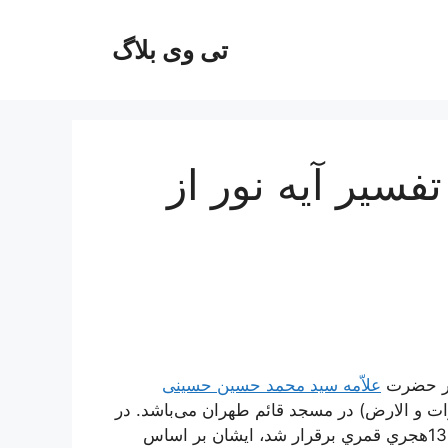
تی وی بلاگ
یر آیه نور از
علاّمه سید محمد حسین حسینی
اوات و الارض) در مسجد قائم طهران می‌باشد. در
این ده جلسه که از تاریخ 1396/06/23 تا تاریخ 1396/08/28هجري قمري برقرار شد، ایشان بر اساس