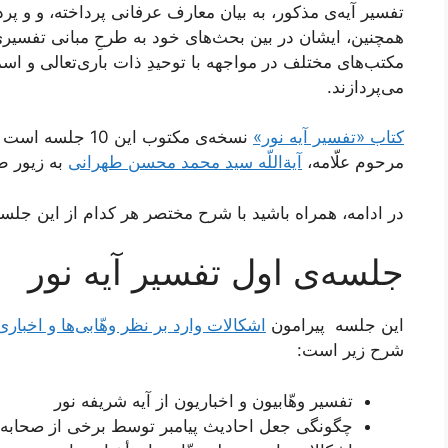
تفسیر آیه‌ی مذکور، به بیان معارف عرفانی پرداخته، و و پرده
همچنین، ایشان در بین بحث‌های خود به طرحِ مبانی تفسیر
مکتب‌های مختلف در مواجهه با توحیدِ ذات باری‌تعالی و ا
می‌پردازند.
کتاب «تفسیر آیه نور»
نسخه‌ی مکتوب این
مرحوم علّامه،
آیة‌اللّه سید محمد محسن طهرانی
به زیور ط
در ادامه، همراه باشید با شرح مختصر هر کدام از این جلس
جلسه‌ی اول تفسیر آیه نور
این جلسه پیرامون
اشکالات وارد بر نظر وهّابی‌ها و اخباری‌
شرح زیر است:
تفسیر وهّابیون و اخباریون از آیه شریفه نور
چگونگی جعل احادیث پیامبر توسط برخی از صحابه