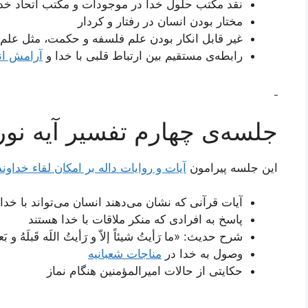
نقد مکتب حلول خدا در موجودات و مکتب اتحاد خدا
مختار بودن انسان در رفتار و کردار
غیر قابل انکار بودن علم فلسفه و حکمت، مثل علم
رابطه‌ی مستقیم بین ارتباط قلبی با خدا و
آرامش ان
جلسه‌ی چهارم تفسیر آیه نور
این جلسه پیرامون
آیات و روایات داله بر امكان لقاء خداوند
آیات قرآنی که نشان می‌دهند انسان می‌تواند با خدا 
پاسخ به افرادی که منکر ملاقات با خدا هستند
شرح حدیث: «ما رَأیتُ شیئاً إلاّ و رَأیتُ اللَه قَبلَهُ و بَعدَ
وصول به خدا در
مناجات شعبانیه
حکایتی از حالات امیرالمؤمنین هنگام نماز