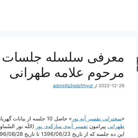
معرفی سلسله جلسات تفس
جو
مرحوم علامه طهرانی
2022-12-26
از
adminfa3gdsfrhyut
«
سخنرانی تفسیر آیه نور
» حاصل 10 جلسه از بیانات گهربار حضرت
طهرانی
پیرامون
تفسیر آیه‌ی مبارکه‌ی نور
(اللَه نور السّم