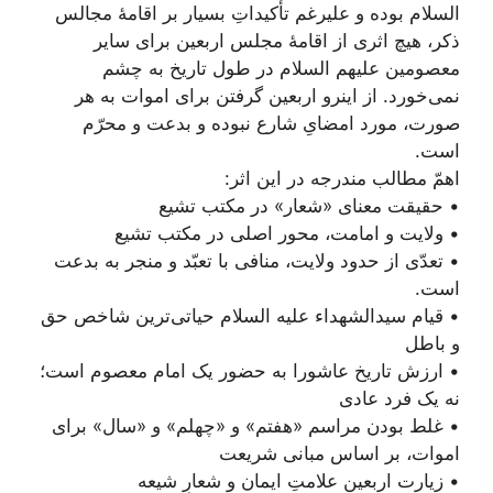
السلام بوده و علیرغم تأکیداتِ بسیار بر اقامۀ مجالس
ذکر، هیچ اثری از اقامۀ مجلس اربعین براى ساير
معصومین علیهم السلام در طول تاریخ به چشم
نمى‌‏خورد. از اینرو اربعين گرفتن براى اموات به هر
صورت، مورد امضایِ شارع نبوده و بدعت و محرّم
است.
اهمّ مطالب مندرجه در این اثر:
• حقیقت معنای «شعار» در مکتب تشیع
• ولایت و امامت، محور اصلی در مکتب تشیع
• تعدّی از حدود ولایت، منافی با تعبّد و منجر به بدعت
است.
• قیام سیدالشهداء علیه السلام حیاتی‌ترین شاخص حق
و باطل
• ارزش تاریخ عاشورا به حضور یک امام معصوم است؛
نه یک فرد عادی
• غلط بودن مراسم «هفتم» و «چهلم» و «سال» برای
اموات، بر اساس مبانی شریعت
• زیارت اربعین علامتِ ایمان و شعارِ شیعه