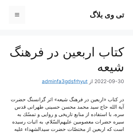
رش
ه
تی وی بلاگ
فهرست
حتوا
کتاب اربعین در فرهنگ
شیعه
2022-09-30
از
adminfa3gdsfrhyut
در کتاب «اربعین در فرهنگ شیعه» اثر گرانسنگ حضرت
آیة الله حاج سید محمد محسن حسینی طهرانی قدس
سره، با استفاده از منابع تاريخى و روايى و تمسّك به
سيره حضرات معصومين عليهم‌‏السّلام، به اثبات رسیده
است که اربعین از مختصّات حضرت سیدالشهداء علیه