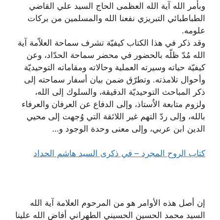
وبأمر الله آية الله العظمى الحاج السيد علي القاضي
الطباطبائي التبريزي نفعنا الله والمسلمين من بركات
علومه.
وقد ذكر في هذا الكتاب كيفيّة تشرف سماحة العلاّمة آية
الله مُدّ ظلّه بالحضور في محضر سماحة الحدّاد، وعن
كيفيّة حياته وسيرته العملية وحالاته ومقاماته التوحيديّة
وأحوال تلامذته. وتطرّق ضمن بيان أسفار سماحته إلى
ذكر المباحث التوحيديّة الدقيقة، والسلوك إلى الله،
ولزوم متابعة الاُستاذ، وإلى الدفاع عن العرفان والعرفاء
بالله، وإلى ردّ التهم غير اللائقة التي وُجهت إلى محيي
الدين ابن عربي، وإلى معنى وحدة الوجود و…
كتاب الروح المجرد – في ذكرى السيد هاشم الحداد
إن أصل هذه الأوامر هو من المرحوم العلامة آية الله
السيد محمد الحسين الحسيني الطهراني أفاض الله علينا