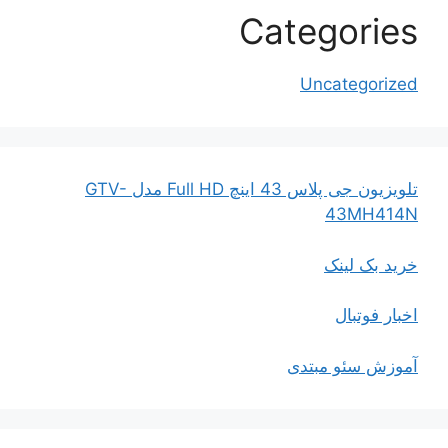
Categories
Uncategorized
تلویزیون جی پلاس 43 اینچ Full HD مدل GTV-
43MH414N
خرید بک لینک
اخبار فوتبال
آموزش سئو مبتدی