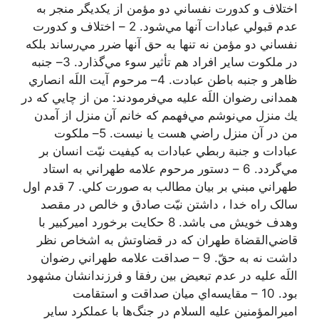
اختلاف و كدورت نفساني دو مؤمن از يكديگر منجر به
عدم قبولي عبادات آنها مي‌شود. 2 – اختلاف و كدورت
نفساني دو مؤمن نه تنها به حق آنها ضرر مي‌رساند بلكه
در ملكوت ساير افراد هم تأثير سوء مي‌گذارد. 3– جنبه
ظاهر و جنبه باطن عبادت. 4– مرحوم آیت اللَه انصاري
همدانی رضوان اللَه عليه مي‌فرمودند: من از چايي كه در
يك منزل مي‌نوشم مي‌فهمم كه خانم آن منزل از آمدن
من در آن منزل راضي هست يا نيست. 5– ملكوت
عبادات و جنبة ربطي عبادات به كيفيت نيّت انسان بر
مي‌گردد. 6 – دستور مرحوم علامه طهراني به استاد
طهراني مبني بر بيان مطالب به صورت كلي. 7 قدم اول
سالک راه خدا ، داشتن نیّت صادق و خالص در مقصد
وهدف خویش می باشد. 8 حكايت برخورد اميركبير با
قاضي‌القضاة طهران كه در قضاوتش به اشخاص نظر
داشت نه به حقّ. 9 – صداقت علامه طهراني رضوان
اللَه عليه در عدم تبعيض بين رفقا و فرزندانشان مشهود
بود. 10 – مقايسه‌اي ميان صداقت و استقامت
اميرالمؤمنين عليه السلام در جنگ‌ها با عملكرد ساير