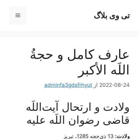
رش
ه
تی وی بلاگ
فهرست
حتوا
عارف کامل و حجةُ
اللَه الأکبر
2022-08-24
از
adminfa3gdsfrhyut
ولادت و ارتحال آیت‌اللَه
قاضی رضوان اللَه علیه
ولادت:
13 ذی‌حجه 1285، تبریز