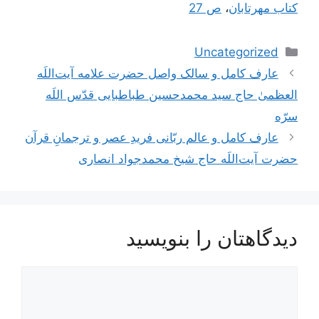
کتاب مهرتابان
،
ص 27
دسته‌ها
Uncategorized
ناوبری
عارف کامل و سالک واصل حضرت علامه آیت‌اللَه
نوشته‌ها
العظمیٰ حاج سید محمدحسین طباطبایی قدّس اللَه
سرّه
عارف کامل و عالم ربّانی فریدِ عصر و ترجمانِ قرآن
حضرت آیت‌اللَه حاج شیخ محمدجواد انصاری
دیدگاهتان را بنویسید
دیدگاه