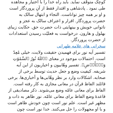
کوچک متوقّف نماید. باید راه خدا را با اختیار و مجاهده
طی نمود . پادشاهی و اقتدار فقط از آنِ پروردگار است
و او بر همه چیز تواناست. التجاء و ابتهال سالک به
حضرت پروردگار. اقرار و اعتراف سالک به عجز و
ناتوانی خویش و بی‏نهایتی ذات حضرت حق. حکایت زیبای
بهلول و هارون. درخواست به فعلیّت رسیدن استعدادات
از حضرت پروردگار.
سخرانی های علامه طهرانی
تفسیر آیه نور برای فهمیدن حقیقت ولایت، خیلی مُعِدّ
است. احتمالات موجود در معنای ﴿ٱللَهُ نُورُ ٱلسَّمَٰوَٰتِ
وَٱلۡأَرۡضِ﴾. تفسیر وهّابیون و اخباریون از این آیه
شریفه. کیفیت وضع و جعل حدیث توسط برخی از
صحابه. اشکالات وارد بر نظر وهّابی‌ها و أخباری‌ها. برخی
قائلند الفاظ قرآن در معانی مجازی به کار رفته است.
الفاظ برای معانی عامّه وضع می‌شوند. ذکر مصادیقی از
قاعدۀ وضع الفاظ برای معانی عامّه. نور ظاهر به ذات و
مظهِر غیر است. علم نور است چون خودش ظاهر است
و با او مجهولات را حل می‌کنند. خدا نور است چون