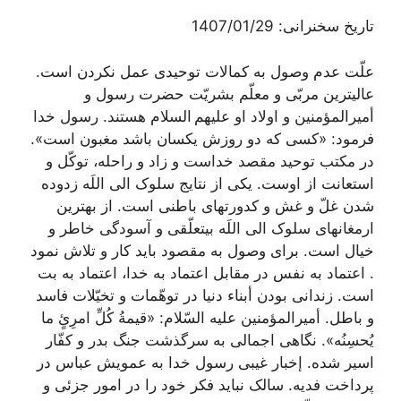
تاریخ سخنرانی: 1407/01/29
علّت عدم وصول به کمالات توحیدی عمل نکردن است.
عالی‏ترین مربّی و معلّم بشریّت حضرت رسول و
أمیرالمؤمنین و اولاد او علیهم السلام هستند. رسول خدا
فرمود: «کسی که دو روزش یکسان باشد مغبون است».
در مکتب توحید مقصد خداست و زاد و راحله، توکّل و
استعانت از اوست. یکی از نتایج سلوک الی اللَه زدوده
شدن غلّ و غش و کدورت‏های باطنی است. از بهترین
ارمغان‏های سلوک الی اللَه بی‏تعلّقی و آسودگی خاطر و
خیال است. برای وصول به مقصود باید کار و تلاش نمود
. اعتماد به نفس در مقابل اعتماد به خدا، اعتماد به بت
است. زندانی بودن أبناء دنیا در توهّمات و تخیّلات فاسد
و باطل. أمیرالمؤمنین علیه السّلام: «قیمةُ کُلِّ امرِئٍ ما
یُحسِنُه». نگاهی اجمالی به سرگذشت جنگ بدر و کفّار
اسیر شده. إخبار غیبی رسول خدا به عمویش عباس در
پرداخت فدیه. سالک نباید فکر خود را در امور جزئی و