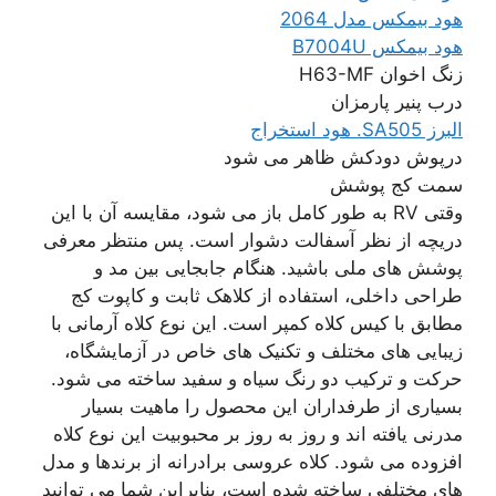
هود بیمکس مدل 2064
هود بیمکس B7004U
زنگ اخوان H63-MF
درب پنیر پارمزان
البرز SA505. هود استخراج
درپوش دودکش ظاهر می شود
سمت کج پوشش
وقتی RV به طور کامل باز می شود، مقایسه آن با این
دریچه از نظر آسفالت دشوار است. پس منتظر معرفی
پوشش های ملی باشید. هنگام جابجایی بین مد و
طراحی داخلی، استفاده از کلاهک ثابت و کاپوت کج
مطابق با کیس کلاه کمپر است. این نوع کلاه آرمانی با
زیبایی های مختلف و تکنیک های خاص در آزمایشگاه،
حرکت و ترکیب دو رنگ سیاه و سفید ساخته می شود.
بسیاری از طرفداران این محصول را ماهیت بسیار
مدرنی یافته اند و روز به روز بر محبوبیت این نوع کلاه
افزوده می شود. کلاه عروسی برادرانه از برندها و مدل
های مختلفی ساخته شده است، بنابراین شما می توانید