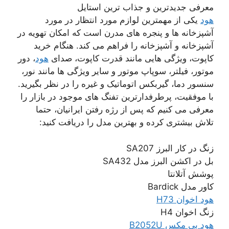
معرفی جدیدترین و جذاب ترین استایل
هود
یکی از مهمترین لوازم مورد انتظار در مورد
آشپزخانه ها و پنجره های مدرن است که امکان تهویه در
آشپزخانه و آشپزخانه را فراهم می کند. هنگام خرید
کاپوت، ویژگی هایی مانند قدرت کاپوت، صدای
هود
، دور
موتور، فیلتر، سوپاپ موتور و سایر ویژگی ها مانند نور،
سنسور دما، گیربکس اتوماتیک و غیره را در نظر بگیرید.
با موفقیت، پرطرفدارترین تفنگ های موجود در بازار را
معرفی می کنیم که پس از رژه رفتن ایرانیان، حتما
تلاش بیشتری کرده و بهترین مدل را دریافت کنید:
زنگ در کار البرز SA207
بل در اکشن البرز مدل SA432
پوشش آتلانتا
کاور مدل Bardick
هود اخوان H73
زنگ اخوان H4
هود بی مکس B2052U