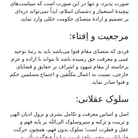
صورت پذیرد، و تنها در این صورت است که سیاست‌های
پیچیدۀ استعمار و دشمنان اسلام، ابداً نمی‌تواند ذره‌ای
بر تصمیم و ارادۀ متصدّی حکومت خللی وارد نماید.
مرجعیت و اِفتاء:
فردی که متصدّی مقام فتوا می‌باشد باید به رتبۀ توحید
عینی و معرفت حق رسیده باشد تا بتواند با اراده و عزم
برخاسته از مقام شهود و اشراف بر حقایق و قضایای
خارجی، نسبت به اعمال مکلّفین و اجتماع مسلمین حکم
و فتوا صادر نماید.
سلوک عقلانی:
اصل و اساس معرفت و تکامل بشری و نزول ادیان الهی
و تربیت و تزکیه و سیروسلوک الی‌اللَه بر پایه فهم و
عقل و فطرت است؛ سلوک بدون فهم، همچون حرکت
چارپایان بر محورِ واحد است، و ابداً هیچ‌گونه تأثیر و