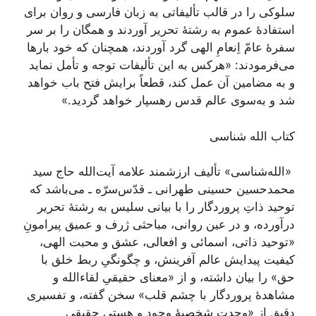
سلوکی را در قالب تألیفاتی به زبان فارسی و روان برای
استفادۀ عموم به رشتۀ تحریر آوردند و همگان را بر سر
سفرۀ عامّ اِنعامِ الهی گرد آوردند، همچنان که خود بارها
می‌فرمودند: «هرکس به این تألیفات توجه و تأمل نماید
و به مضامین آن عمل کند، قطعاً برایش فتح باب خواهد
شد و به‌سوی عالم قدس رهسپار خواهد گردید.»
کتاب الله شناسی
«الله‌شناسی» تألیف ارزشمند علامه آیت‌الله حاج سید
محمد‌حسین حسینی طهرانی ـ قدّس‌سرّه ـ می‌باشد که
توحید ذاتِ پروردگار را با بیانی سلیس به رشتۀ تحریر
درآورده، و در عین روانی، مباحثی ژرف و عمیق پیرامونِ
«توحید ذاتی، اسمائی و افعالی، عشق و محبت الهی،
کیفیت پیدایش عالم آفرینش، و چگونگیِ ربط خلق با
حق» را بیان داشته، و از «معنای حقیقیِ لقاء‌الله و
مشاهدۀ پروردگار با چشم قلب» سخن گفته، و تفسیری
دقیق از «وحدت شخصیۀ وجود و هستیِ حقیقیِ