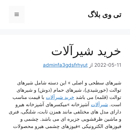
رش
ه
تی وی بلاگ
فهرست
حتوا
خرید شیرآلات
2022-05-11
از
adminfa3gdsfrhyut
شیرهای سطحی و اصلی » این دسته شامل شیرهای
توالت (خورشیدی)، شیرهای حمام (دوش) و شیرهای
توالت (قلمه) می باشد
خرید شیرآلات
با قیمت مناسب
است.
شیرآلات
آشپزخانه »میکسرهای آشپزخانه هیرو
دارای مدل های مختلفی مانند همزن ثابت، شلنگی، فنری
و ماشین ظرفشویی جزیره ای می باشد. چشمی و
فیوزهای الکترونیکی »فیوزهای چشمی هیرو محصولات