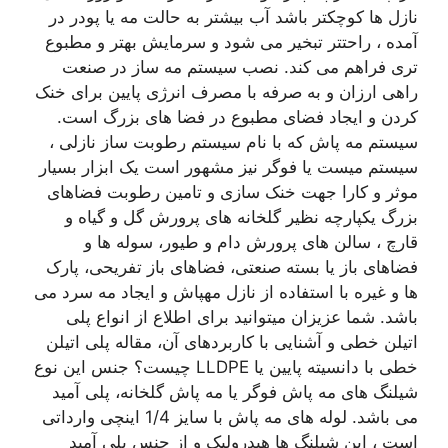
نازل ها کوچکتر باشد آب بیشتر به حالت مه یا پودر در
آمده ، راحتتر تبخیر می شود و سرمایش بهتر و مطبوع
تری فراهم می کند. نصب سیستم مه ساز در صنعت
راهی ارزان و به صرفه با مصرف انرژی پایین برای خنک
کردن و ایجاد فضای مطبوع در فضا های بزرگ است.
سیستم مه پاش که با نام سیستم رطوبت ساز نازلی ،
سیستم میست یا فوگر نیز مشهور است یک ابزار بسیار
موثر و کارا جهت خنک سازی و تامین رطوبت فضاهای
بزرگ یکپارچه نظیر گلخانه های پرورش گل و گیاه و
قارچ ، سالن های پرورش دام و طیور، سوله ها و
فضاهای باز یا بسته صنعتی، فضاهای باز تفریحی، پارک
ها و غیره با استفاده از نازل مهپاش و ایجاد مه سرد می
باشد. شما عزیزان میتوانید برای اطلاع از انواع پلی
اتیلن خطی و آشنایی با کاربردهای آن، مقاله پلی اتیلن
خطی با دانسیته پایین یا LLDPE چیست؟ جنس این نوع
شیلنگ های مه پاش فوگر یا مه پاش گلخانه، پلی آمید
می باشد. لوله های مه پاش با سایز 1/4 اینچی وارداتی
است ، این شیلنگ ها هیدرولیک و از جنس پلی آمید