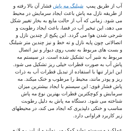
آب از طریق پمپ
شیلنگ مه پاش
فشار آن بالا رفته و
از طریقه نازل مه پاش باعث ایجاد سرمایش در محیط
می شود. زمانی که آب از حالت مایع به بخار تغییر شکل
می دهد، این تبخیر آب در فضا، باعث ایجاد رطوبت و
شرجی شدن هوا می گردد. این پکیج از چندین نازل و
اتصالاتی چون پایه نازل و ته خط و نیز چندین متر شیلنگ
و بست های مربوط به نصب روی دیوار و نیز اتصال
مربوط به شیر آب تشکیل شده است. در سیستم مه
پاش آب به صورت قطرات خیلی ریز تشکیل می شود.
این ابزار تنها با استفاده از تبدیل قطرات آب به ذرات
ریز و پودر مانند، محیط را مرطوب و خنک میکند. مه
پاش فشار قوی: این سیستم با ایجاد بیشترین میزان
سرمایش و کوچکترین قطرات بهترین نوع مه پاش
شناخته می شود. دستگاه مه­ پاش به دلیل رطوبت
مناسب و خنکی دل­پذیری که ایجاد می­ کند، در محیط­های
زیر کاربرد فراوانی دارد.
عملکرد و سیستم تولید کمک می نماید و از این رو لازم