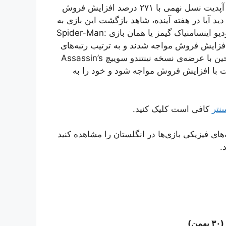
مورد جالب بعدی، سایبرپانک 2077 است که پس از انتشار آپدیت نسل نهمی با ۲۷۱ درصد افزایش فروش
را از‌ آن خود کند. باید دید آیا در هفته آینده، شاهد بازگشت این بازی به
جمع ۱۰ بازی پرفروش خواهیم بود یا خیر. دو محصول استودیو اینسامنیاک گیمز یا همان بازی Spider-Man:
Miles  و بازی Ratchet & Clank: Rift Apart با افزایش فروش مواجه شدند و به ترتیب رتبه‌های
۱۲ و ۲۰ جدول فروش هفتگی را به‌دست آوردند. در همین حین با عرضه‌ی نسخه نینتندو سوییچ Assassin’s
، این بازی توانست با افزایش فروش مواجه شود و خود را به
نتر
کافی است کلیک کنید.
فتگی نسخه‌های فیزیکی بازی‌ها در انگلستان را مشاهده کنید
.