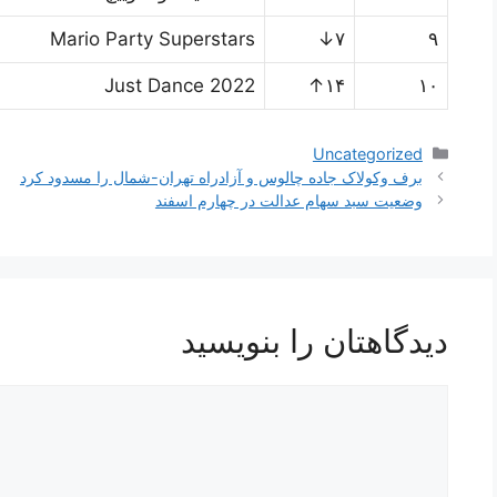
Mario Party Superstars
۷↓
۹
Just Dance 2022
۱۴↑
۱۰
دسته‌ها
Uncategorized
ناوبری
برف وکولاک جاده چالوس و آزادراه تهران-شمال را مسدود کرد
نوشته‌ها
وضعیت سبد سهام عدالت در چهارم اسفند
دیدگاهتان را بنویسید
دیدگاه