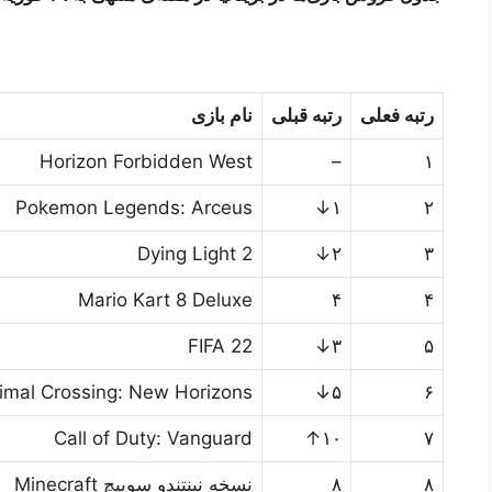
رتبه فعلی
رتبه قبلی
نام بازی
Horizon Forbidden West
–
۱
Pokemon Legends: Arceus
۱↓
۲
Dying Light 2
۲↓
۳
Mario Kart 8 Deluxe
۴
۴
FIFA 22
۳↓
۵
imal Crossing: New Horizons
۵↓
۶
Call of Duty: Vanguard
۱۰↑
۷
۸
۸
نسخه نینتندو سوییچ Minecraft