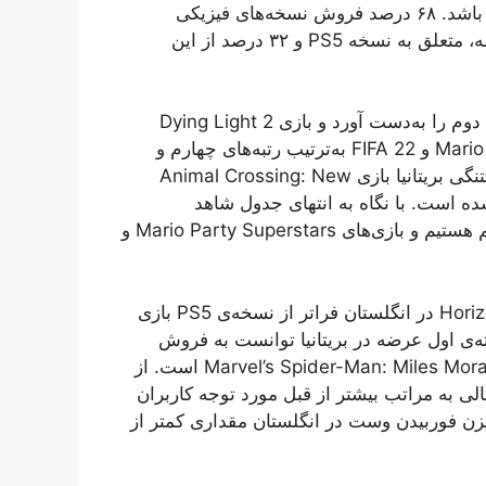
منتشر شد و توانست با اختلاف از رقبا صدرنشین این هفته باشد. ۶۸ درصد فروش نسخه‌های فیزیکی
هورایزن فوربیدن وست در بریتانیا طی هفته‌ی نخست عرضه، متعلق به نسخه PS5 و ۳۲ درصد از این
در ادامه می‌بینیم که Pokemon Legends: Arceus رتبه‌ی دوم را به‌دست آورد و بازی Dying Light 2
سوم شد. این در حالی است که بازی‌های Mario Kart 8: Deluxe و FIFA 22 به‌ترتیب رتبه‌های چهارم و
پنجم را از آن خود کرده‌اند. در نیمه‌ی دوم جدول فروش هفتنگی بریتانیا بازی Animal Crossing: New
 بازی Call of Duty: Vanguard هفتم شده است. با نگاه به انتهای جدول شاهد
قرارگیری نسخه‌ی نینتندو سوییچ Minecraft در رتبه‌ی هشتم هستیم و بازی‌های Mario Party Superstars و
فروش افتتاحیه‌ی نسخه‌ی PS5 بازی Horizon Forbidden West در انگلستان فراتر از نسخه‌ی PS5 بازی
پلی استیشن 5 تا امروز در هفته‌ی اول عرضه در بریتانیا توانست به فروش
بیشتر نسبت به هورایزن فوربیدن وست برسد و آن هم Marvel’s Spider-Man: Miles Morales است. از
الی به مراتب بیشتر از قبل مورد توجه کاربران
یزن فوربیدن وست در انگلستان مقداری کمتر از