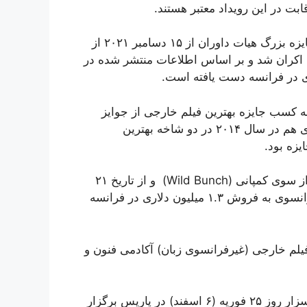
بت در این رویداد معتبر هستند.
فیلم «قهرمان» پس از رونمایی در جشنواره کن و کسب جایزه بزرگ هیات داوران از ۱۵ دسامبر ۲۰۲۱ از
 در سینماهای فرانسه اکران شد و بر اساس اطلاعات منتشر شده در
فیلم «جدایی» موفق به کسب جایزه بهترین فیلم خارجی از جوایز
سزار شده و با فیلم «گذشته» ساخته فرانسوی زبان فرهادی هم در سال ۲۰۱۴ در دو شاخه بهترین
یزه بود.
فیلم «متری شیش و نیم» به کارگردانی سعید روستایی نیز از سوی کمپانی (Wild Bunch) و از تاریخ ۲۱
جولای اکران شد و با استقبال خوب منتقدان و مخاطبان فرانسوی به فروش ۱.۳ میلیون دلاری در فرانسه
لم خارجی (غیرفرانسوی زبان) آکادمی فنون و
مراسم اعطای جوایز چهل و هفتمین دوره جوایز سینمایی سزار روز ۲۵ فوریه (۶ اسفند) در پاریس برگزار