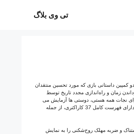
تی وی بلاگ
افظ‌های Earthrealm را در دو کمپین داستانی بازی که مورد تحسین منتقدان
داندن زمان و راه‌اندازی مجدد تاریخ توسط
رای نجات همه هستی، دوستی ها آزمایش می
شوند و اتحادهای جدیدی شکل می گیرد. MK11 Ultimate دارای فهرست کامل 37 کاراکتری، از جمله
‌بار وحشتناک و ضربه مهلک روح‌شکنی را به نمایش