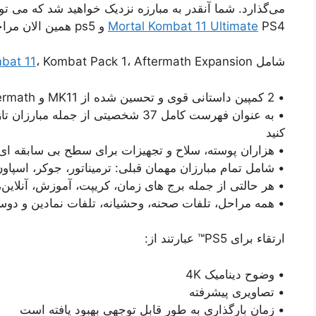
می‌گذارد. شما آنقدر به مبارزه نزدیک خواهید شد که می تو
PS4 و ps5 همین الان مراجعه کنید.
Mortal Kombat 11 Ultimate
شامل
، Kombat Pack 1، Aftermath Expansion و Kombat Pack 2 است.
bat 11
• 2 کمپین داستانی قوی و تحسین شده از MK11 و MK11: Aftermath را تجربه کنید
کنید
• هزاران پوسته، سلاح و تجهیزات برای سطح بی سابقه ا
• شامل تمام مبارزان مهمان قبلی: ترمیناتور، جوکر، اسپاو
• هر حالتی از جمله برج های زمان، کریپت، آموزش، آنلاین،
• همه مراحل، تلفات صحنه، وحشیانه، تلفات نمادین و دوس
ارتقاء برای PS5™ عبارتند از:
• وضوح دینامیک 4K
• تصاویری پیشرفته
• زمان بارگذاری به طور قابل توجهی بهبود یافته است