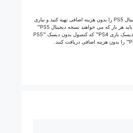
اگر قبلاً نسخه PS4 این بازی را دارید، می توانید نسخه دیجیتال PS5 را بدون هزینه اضافی تهیه کنید و نیازی
به خرید این محصول ندارید. دارندگان یک کپی دیسک PS4 باید هر بار که می خواهند نسخه دیجیتال PS5™
را دانلود یا پخش کنند، آن را در PS5™ وارد کنند. دارندگان دیسک بازی PS4™ که کنسول بدون دیسک PS5™