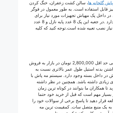
اش گلخانه ها
، سالن کشت زعفران، خنگ کردن
یز قابل استفاده است. به طور معمول در فوگر
ن استفاده می گردد. در داخل پک مهپاش تجهیزات مورد نیاز برای
خنک کردن هر نوع محیطی بین 10 الی 20 متر مربع وجود دارد .در جعبه این پک 8 عدد پایه نازل و 8 عدد
نیاز نصب تعبیه شده است.توجه کنید که کلیه
در نظر داشته باشید موتور پمپ های مشابه در بازار با قیمتی حد اقل 2,800,000 تومان در بازار به فروش
اشتن بدنه استیل طول عمر بالاتری نسبت به
ش در داخل بسته وجود دارد. سیستم مه پاش با
ای زیادی داشته باشد. همچنین در نظر داشته
ا همکاران ما بتوانند در کوتاه ترین زمان
 بسیار مهم است که قبل از خرید خود حتما
ه قرار دهید تا پاسخ برخی از سوالات خود را
 به یک منبع متصل سات. کمقیمت ترین مه